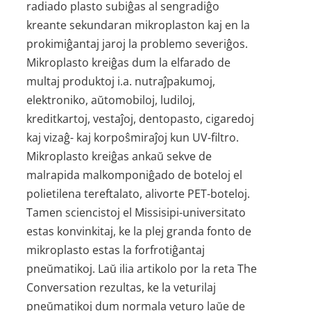
radiado plasto subiĝas al sengradiĝo
kreante sekundaran mikroplaston kaj en la
prokimiĝantaj jaroj la problemo severiĝos.
Mikroplasto kreiĝas dum la elfarado de
multaj produktoj i.a. nutraĵpakumoj,
elektroniko, aŭtomobiloj, ludiloj,
kreditkartoj, vestaĵoj, dentopasto, cigaredoj
kaj vizaĝ- kaj korpoŝmiraĵoj kun UV-filtro.
Mikroplasto kreiĝas ankaŭ sekve de
malrapida malkomponiĝado de boteloj el
polietilena tereftalato, alivorte PET-boteloj.
Tamen sciencistoj el Missisipi-universitato
estas konvinkitaj, ke la plej granda fonto de
mikroplasto estas la forfrotiĝantaj
pneŭmatikoj. Laŭ ilia artikolo por la reta The
Conversation rezultas, ke la veturilaj
pneŭmatikoj dum normala veturo laŭe de