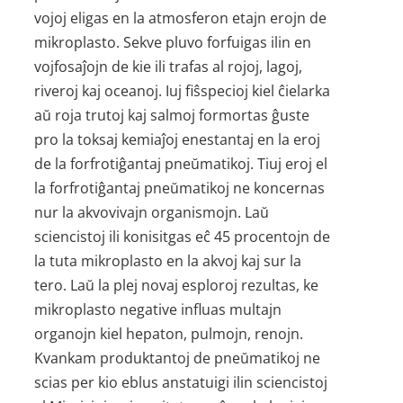
vojoj eligas en la atmosferon etajn erojn de
mikroplasto. Sekve pluvo forfuigas ilin en
vojfosaĵojn de kie ili trafas al rojoj, lagoj,
riveroj kaj oceanoj. Iuj fiŝspecioj kiel ĉielarka
aŭ roja trutoj kaj salmoj formortas ĝuste
pro la toksaj kemiaĵoj enestantaj en la eroj
de la forfrotiĝantaj pneŭmatikoj. Tiuj eroj el
la forfrotiĝantaj pneŭmatikoj ne koncernas
nur la akvovivajn organismojn. Laŭ
sciencistoj ili konisitgas eĉ 45 procentojn de
la tuta mikroplasto en la akvoj kaj sur la
tero. Laŭ la plej novaj esploroj rezultas, ke
mikroplasto negative influas multajn
organojn kiel hepaton, pulmojn, renojn.
Kvankam produktantoj de pneŭmatikoj ne
scias per kio eblus anstatuigi ilin sciencistoj