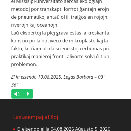
el Missisipi-universitato serĉas ekologiajn
metodoj por transkapti forfrotiĝantajn erojn
de pneumatikoj antaŭ ol ili traiĝos en rojojn,
riverojn kaj oceanojn.
Laŭ ekspertoj la plej grava estas la kreskanta
konscio pri la nociveco de mikroplasto kaj la
fakto, ke ĉiam pli da sciencistoj cerbumas pri
praktikaj manieroj fronti, alivorte solvi ĉi tiun
problemon.
El la elsendo 10.08.2025. Legas Barbara – 03′
36″
Audio
Vm
P
Player
Lastatempaj afiŝoj
E_elsendo el la 04.08.2026
Aŭgusto 5, 2026