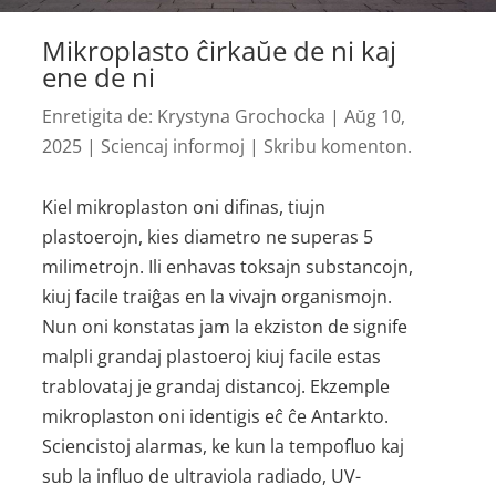
Mikroplasto ĉirkaŭe de ni kaj
ene de ni
Enretigita de:
Krystyna Grochocka
|
Aŭg 10,
2025
|
Sciencaj informoj
|
Skribu komenton.
Kiel mikroplaston oni difinas, tiujn
plastoerojn, kies diametro ne superas 5
milimetrojn. Ili enhavas toksajn substancojn,
kiuj facile traiĝas en la vivajn organismojn.
Nun oni konstatas jam la ekziston de signife
malpli grandaj plastoeroj kiuj facile estas
trablovataj je grandaj distancoj. Ekzemple
mikroplaston oni identigis eĉ ĉe Antarkto.
Sciencistoj alarmas, ke kun la tempofluo kaj
sub la influo de ultraviola radiado, UV-