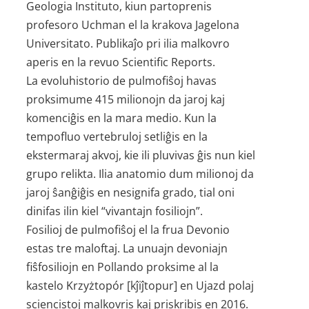
Geologia Instituto, kiun partoprenis
profesoro Uchman el la krakova Jagelona
Universitato. Publikaĵo pri ilia malkovro
aperis en la revuo Scientific Reports.
La evoluhistorio de pulmofiŝoj havas
proksimume 415 milionojn da jaroj kaj
komenciĝis en la mara medio. Kun la
tempofluo vertebruloj setliĝis en la
ekstermaraj akvoj, kie ili pluvivas ĝis nun kiel
grupo relikta. Ilia anatomio dum milionoj da
jaroj ŝanĝiĝis en nesignifa grado, tial oni
dinifas ilin kiel “vivantajn fosiliojn”.
Fosilioj de pulmofiŝoj el la frua Devonio
estas tre maloftaj. La unuajn devoniajn
fiŝfosiliojn en Pollando proksime al la
kastelo Krzyżtopór [kĵiĵtopur] en Ujazd polaj
sciencistoj malkovris kaj priskribis en 2016.