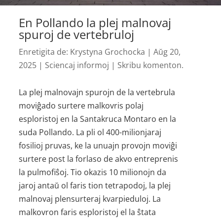
En Pollando la plej malnovaj
spuroj de vertebruloj
Enretigita de:
Krystyna Grochocka
|
Aŭg 20,
2025
|
Sciencaj informoj
|
Skribu komenton.
La plej malnovajn spurojn de la vertebrula
moviĝado surtere malkovris polaj
esploristoj en la Santakruca Montaro en la
suda Pollando. La pli ol 400-milionjaraj
fosilioj pruvas, ke la unuajn provojn moviĝi
surtere post la forlaso de akvo entreprenis
la pulmofiŝoj. Tio okazis 10 milionojn da
jaroj antaŭ ol faris tion tetrapodoj, la plej
malnovaj plensurteraj kvarpieduloj. La
malkovron faris esploristoj el la ŝtata