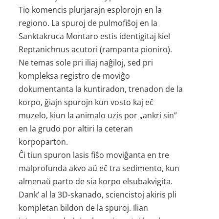
Tio komencis plurjarajn esplorojn en la
regiono. La spuroj de pulmofiŝoj en la
Sanktakruca Montaro estis identigitaj kiel
Reptanichnus acutori (rampanta pioniro).
Ne temas sole pri iliaj naĝiloj, sed pri
kompleksa registro de moviĝo
dokumentanta la kuntiradon, trenadon de la
korpo, ĝiajn spurojn kun vosto kaj eĉ
muzelo, kiun la animalo uzis por „ankri sin”
en la grudo por altiri la ceteran
korpoparton.
Ĉi tiun spuron lasis fiŝo moviĝanta en tre
malprofunda akvo aŭ eĉ tra sedimento, kun
almenaŭ parto de sia korpo elsubakvigita.
Dank’ al la 3D-skanado, sciencistoj akiris pli
kompletan bildon de la spuroj. Ilian