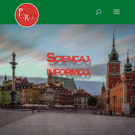
Sciencaj
informoj