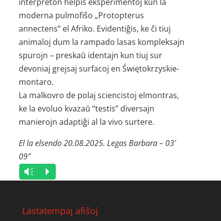
interpreton helpis eksperimentoj kun la
moderna pulmofiŝo „Protopterus
annectens” el Afriko. Evidentiĝis, ke ĉi tiuj
animaloj dum la rampado lasas kompleksajn
spurojn – preskaŭ identajn kun tiuj sur
devoniaj grejsaj surfacoj en Świętokrzyskie-
montaro.
La malkovro de polaj sciencistoj elmontras,
ke la evoluo kvazaŭ “testis” diversajn
manierojn adaptiĝi al la vivo surtere.
El la elsendo 20.08.2025. Legas Barbara – 03′
09″
Audio
Vm
P
Player
Lastatempaj afiŝoj