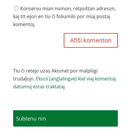
Konservu mian nomon, retpoŝtan adreson,
kaj ttt-ejon en tiu ĉi foliumilo por miaj postaj
komentoj.
Tiu ĉi retejo uzas Akismet por malpliigi
trudaĵojn.
Ekscii (anglalingve) kiel viaj komentaj
datumoj estas traktataj.
Subtenu nin