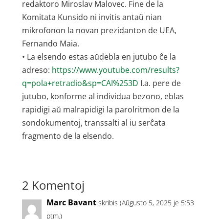
redaktoro Miroslav Malovec. Fine de la
Komitata Kunsido ni invitis antaŭ nian
mikrofonon la novan prezidanton de UEA,
Fernando Maia.
• La elsendo estas aŭdebla en jutubo ĉe la
adreso:
https://www.youtube.com/results?
q=pola+retradio&sp=CAI%253D
I.a. pere de
jutubo, konforme al individua bezono, eblas
rapidigi aŭ malrapidigi la parolritmon de la
sondokumentoj, transsalti al iu serĉata
fragmento de la elsendo.
2 Komentoj
Marc Bavant
skribis (Aŭgusto 5, 2025 je 5:53
ptm.)