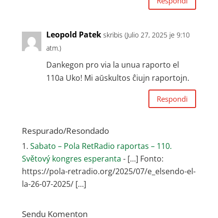
Respondi
Leopold Patek
skribis (Julio 27, 2025 je 9:10
atm.)
Dankegon pro via la unua raporto el
110a Uko! Mi aŭskultos ĉiujn raportojn.
Respondi
Respurado/Resondado
Sabato – Pola RetRadio raportas – 110.
Světový kongres esperanta
- […] Fonto:
https://pola-retradio.org/2025/07/e_elsendo-el-
la-26-07-2025/ […]
Sendu Komenton