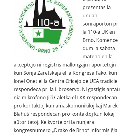
prezentas la
unuan
sonraporton pri
la 110-a UK en
Brno. Komence
dum la sabata
mateno en la
akceptejo ni registris mallongajn raportetojn
kun Sonja Zaretskaja el la Kongresa Fako, kun
Ionel Onet el la Centra Oficejo de UEA tradicie
respondeca pri la Libroservo. Ni gastigis antaŭ
nia mikrofono Jiři Caletka el LKK respondecan
pro kontaktoj kun amaskomunikiloj kaj Marek
Blahuš respondecan pro kontaktoj kun lokaj
aŭtoritatoj. Kelkvorte pri la nunjara
kongresnumero „Drako de Brno” informis ĝia