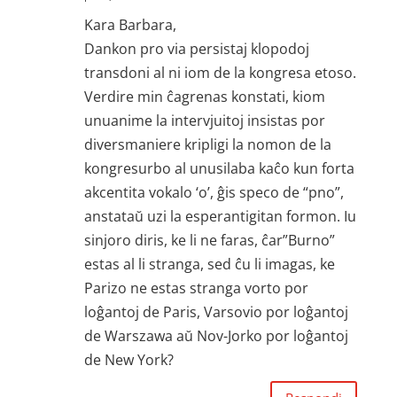
Kara Barbara,
Dankon pro via persistaj klopodoj
transdoni al ni iom de la kongresa etoso.
Verdire min ĉagrenas konstati, kiom
unuanime la intervjuitoj insistas por
diversmaniere kripligi la nomon de la
kongresurbo al unusilaba kaĉo kun forta
akcentita vokalo ‘o’, ĝis speco de “pno”,
anstataŭ uzi la esperantigitan formon. Iu
sinjoro diris, ke li ne faras, ĉar”Burno”
estas al li stranga, sed ĉu li imagas, ke
Parizo ne estas stranga vorto por
loĝantoj de Paris, Varsovio por loĝantoj
de Warszawa aŭ Nov-Jorko por loĝantoj
de New York?