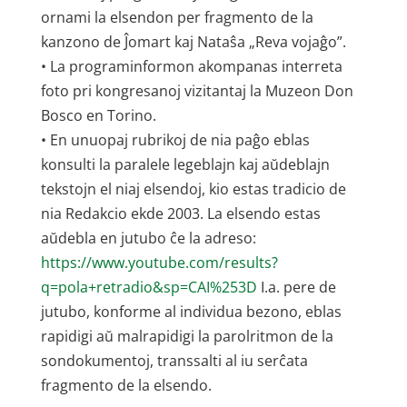
ornami la elsendon per fragmento de la
kanzono de Ĵomart kaj Nataŝa „Reva vojaĝo”.
• La programinformon akompanas interreta
foto pri kongresanoj vizitantaj la Muzeon Don
Bosco en Torino.
• En unuopaj rubrikoj de nia paĝo eblas
konsulti la paralele legeblajn kaj aŭdeblajn
tekstojn el niaj elsendoj, kio estas tradicio de
nia Redakcio ekde 2003. La elsendo estas
aŭdebla en jutubo ĉe la adreso:
https://www.youtube.com/results?
q=pola+retradio&sp=CAI%253D
I.a. pere de
jutubo, konforme al individua bezono, eblas
rapidigi aŭ malrapidigi la parolritmon de la
sondokumentoj, transsalti al iu serĉata
fragmento de la elsendo.