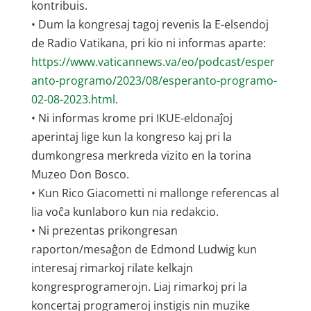
kontribuis.
• Dum la kongresaj tagoj revenis la E-elsendoj
de Radio Vatikana, pri kio ni informas aparte:
https://www.vaticannews.va/eo/podcast/esper
anto-programo/2023/08/esperanto-programo-
02-08-2023.html
.
• Ni informas krome pri IKUE-eldonaĵoj
aperintaj lige kun la kongreso kaj pri la
dumkongresa merkreda vizito en la torina
Muzeo Don Bosco.
• Kun Rico Giacometti ni mallonge referencas al
lia voĉa kunlaboro kun nia redakcio.
• Ni prezentas prikongresan
raporton/mesaĝon de Edmond Ludwig kun
interesaj rimarkoj rilate kelkajn
kongresprogramerojn. Liaj rimarkoj pri la
koncertaj programeroj instigis nin muzike