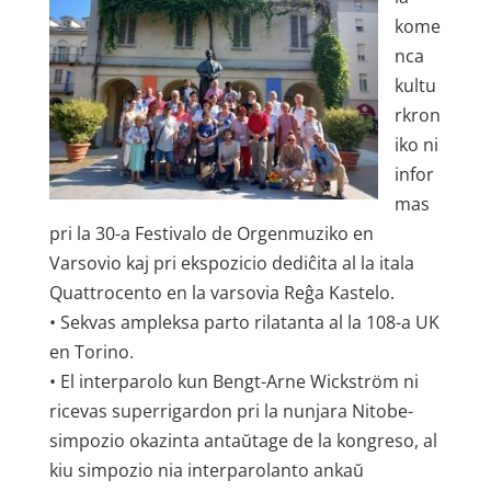
kome
nca
kultu
rkron
iko ni
infor
mas
pri la 30-a Festivalo de Orgenmuziko en
Varsovio kaj pri ekspozicio dediĉita al la itala
Quattrocento en la varsovia Reĝa Kastelo.
• Sekvas ampleksa parto rilatanta al la 108-a UK
en Torino.
• El interparolo kun Bengt-Arne Wickström ni
ricevas superrigardon pri la nunjara Nitobe-
simpozio okazinta antaŭtage de la kongreso, al
kiu simpozio nia interparolanto ankaŭ