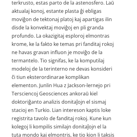
terkrusto, estas parto de la astenosfero. Laŭ
aktualaj konoj, estante plasta ĝi ebligas
moviĝon de tektonaj platoj kaj apartigas ilin
disde la konvektaj moviĝoj en pli granda
profundo. La okazigitaj esploroj elmontras
krome, ke la fakto ke temas pri fanditaj rokoj
ne havas gravan influon je moviĝo de la
termantelo. Tio signifas, ke la komputilaj
modeloj de la terinterno ne devas konsideri
ĉi tiun eksterordinarae komplikan
elementon. Junlin Hua z Jackson-lernejo pri
Tersciencoj Geosciences ankoraŭ kiel
doktoriĝanto analizis donitaĵojn el sismaj
stacioj en Turkio. Lian intereson kaptis loke
registrita tavolo de fanditaj rokoj. Kune kun
kolegoj li kompilis similajn donitaĵojn el la
tuta mondo kaj elmontris, ke tio kion li taksis