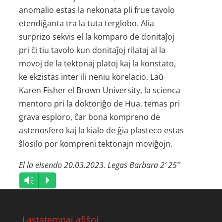
anomalio estas la nekonata pli frue tavolo
etendiĝanta tra la tuta terglobo. Alia
surprizo sekvis el la komparo de donitaĵoj
pri ĉi tiu tavolo kun donitaĵoj rilataj al la
movoj de la tektonaj platoj kaj la konstato,
ke ekzistas inter ili neniu korelacio. Laŭ
Karen Fisher el Brown University, la scienca
mentoro pri la doktoriĝo de Hua, temas pri
grava esploro, ĉar bona kompreno de
astenosfero kaj la kialo de ĝia plasteco estas
ŝlosilo por kompreni tektonajn moviĝojn.
El la elsendo 20.03.2023. Legas Barbara 2′ 25″
Audio
Vm
P
Player
Lastatempaj afiŝoj