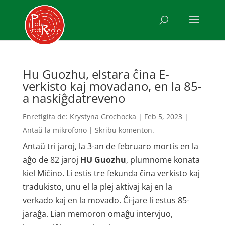
Hu Guozhu, elstara ĉina E-
verkisto kaj movadano, en la 85-
a naskiĝdatreveno
Enretigita de:
Krystyna Grochocka
|
Feb 5, 2023
|
Antaŭ la mikrofono
|
Skribu komenton.
Antaŭ tri jaroj, la 3-an de februaro mortis en la
aĝo de 82 jaroj
HU Guozhu
, plumnome konata
kiel Miĉino. Li estis tre fekunda ĉina verkisto kaj
tradukisto, unu el la plej aktivaj kaj en la
verkado kaj en la movado. Ĉi-jare li estus 85-
jaraĝa. Lian memoron omaĝu intervjuo,