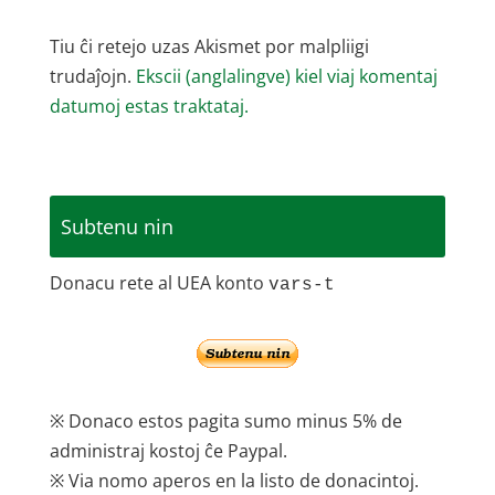
Tiu ĉi retejo uzas Akismet por malpliigi
trudaĵojn.
Ekscii (anglalingve) kiel viaj komentaj
datumoj estas traktataj.
Subtenu nin
Donacu rete al UEA konto
vars-t
※ Donaco estos pagita sumo minus 5% de
administraj kostoj ĉe Paypal.
※ Via nomo aperos en la listo de donacintoj.