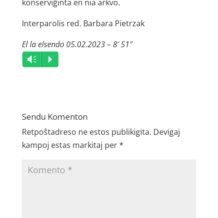
konserviĝinta en nia arkvo.
Interparolis red. Barbara Pietrzak
El la elsendo 05.02.2023 – 8′ 51″
Audio
Vm
P
Player
Sendu Komenton
Retpoŝtadreso ne estos publikigita.
Devigaj
kampoj estas markitaj per
*