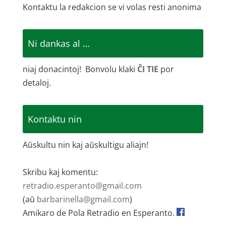
Kontaktu la redakcion se vi volas resti anonima
Ni dankas al …
niaj donacintoj! Bonvolu klaki
ĈI TIE
por
detaloj.
Kontaktu nin
Aŭskultu nin kaj aŭskultigu aliajn!
Skribu kaj komentu:
retradio.esperanto@gmail.com
(aŭ
barbarinella@gmail.com
)
Amikaro de Pola Retradio en Esperanto.