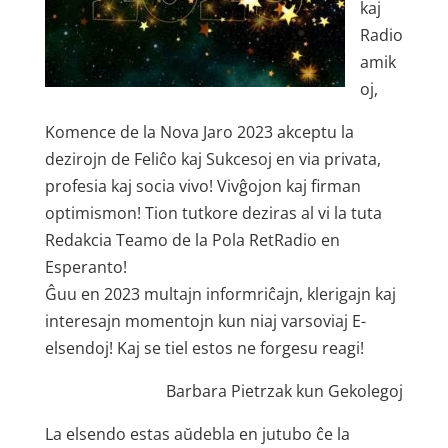
kaj
Radio
amik
oj,
Komence de la Nova Jaro 2023 akceptu la
dezirojn de Feliĉo kaj Sukcesoj en via privata,
profesia kaj socia vivo! Vivĝojon kaj firman
optimismon! Tion tutkore deziras al vi la tuta
Redakcia Teamo de la Pola RetRadio en
Esperanto!
Ĝuu en 2023 multajn informriĉajn, klerigajn kaj
interesajn momentojn kun niaj varsoviaj E-
elsendoj! Kaj se tiel estos ne forgesu reagi!
Barbara Pietrzak kun Gekolegoj
La elsendo estas aŭdebla en jutubo ĉe la