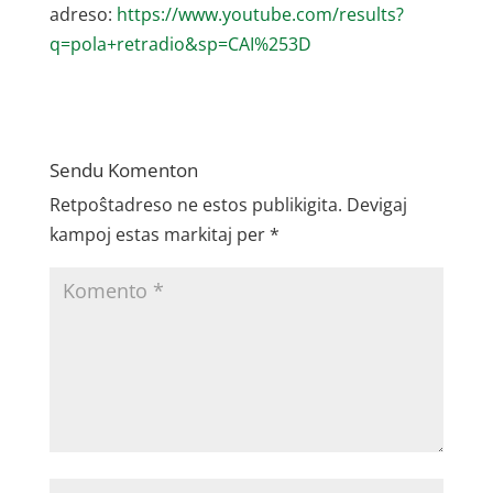
adreso:
https://www.youtube.com/results?
q=pola+retradio&sp=CAI%253D
Sendu Komenton
Retpoŝtadreso ne estos publikigita.
Devigaj
kampoj estas markitaj per
*