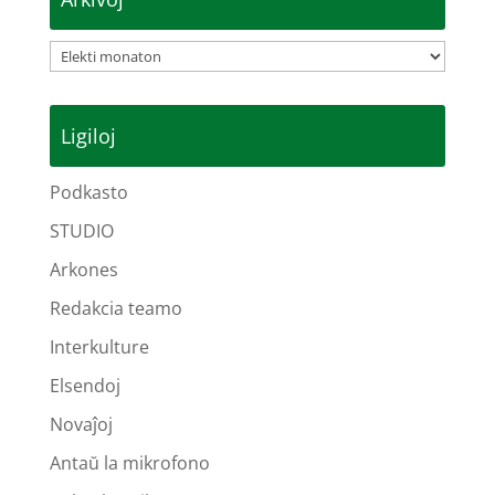
Arkivoj
Ligiloj
Podkasto
STUDIO
Arkones
Redakcia teamo
Interkulture
Elsendoj
Novaĵoj
Antaŭ la mikrofono