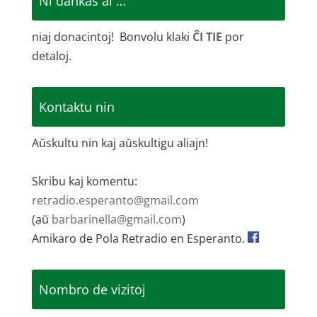
Ni dankas al …
niaj donacintoj! Bonvolu klaki
ĈI TIE
por
detaloj.
Kontaktu nin
Aŭskultu nin kaj aŭskultigu aliajn!
Skribu kaj komentu:
retradio.esperanto@gmail.com
(aŭ
barbarinella@gmail.com
)
Amikaro de Pola Retradio en Esperanto.
Nombro de vizitoj