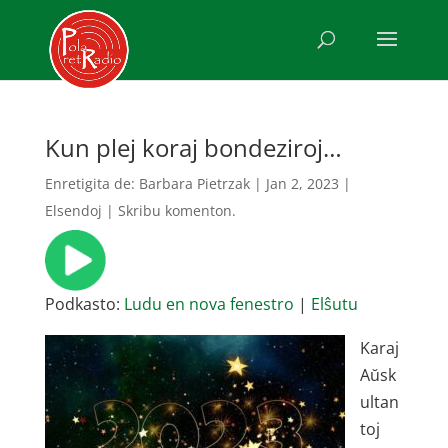
Kun plej koraj bondeziroj…
Enretigita de:
Barbara Pietrzak
|
Jan 2, 2023
|
Elsendoj
|
Skribu komenton.
Podkasto:
Ludu en nova fenestro
|
Elŝutu
Karaj
Aŭsk
ultan
toj