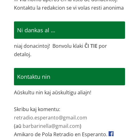
Kontaktu la redakcion se vi volas resti anonima
Ni dankas al …
niaj donacintoj! Bonvolu klaki
ĈI TIE
por
detaloj.
Kontaktu nin
Aŭskultu nin kaj aŭskultigu aliajn!
Skribu kaj komentu:
retradio.esperanto@gmail.com
(aŭ
barbarinella@gmail.com
)
Amikaro de Pola Retradio en Esperanto.