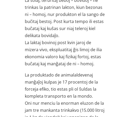
La solaj, teruritaj beboj – bovidoj – ne
trinkas la patrinan lakton, kiun bezonas
ni – homoj, nur produkton el la sango de
buĉitaj bestoj. Post kurta tempo ili estas
buĉataj kaj kuŝas sur niaj teleroj kiel
delikata bovidaĵo.
La laktaj bovinoj post kvin jaroj de
mizera vivo, ekspluatitaj ĝis limoj de ilia
ekonomia valoro kaj fizikaj fortoj, estas
buĉataj kaj manĝataj de ni – homoj.
La produktado de animalaldevenaj
manĝaĵoj kulpas je 17 procentoj de la
forceja efiko, tio estas pli ol ŝuldas la
kompleta transporto en la mondo.
Oni nur menciu la enorman eluzon de la
jam tre mankanta trinkakvo (15.000 litroj