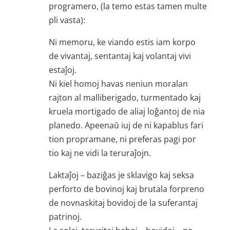
programero, (la temo estas tamen multe
pli vasta):
Ni memoru, ke viando estis iam korpo
de vivantaj, sentantaj kaj volantaj vivi
estaĵoj.
Ni kiel homoj havas neniun moralan
rajton al malliberigado, turmentado kaj
kruela mortigado de aliaj loĝantoj de nia
planedo. Apeenaŭ iuj de ni kapablus fari
tion propramane, ni preferas pagi por
tio kaj ne vidi la teruraĵojn.
Laktaĵoj – baziĝas je sklavigo kaj seksa
perforto de bovinoj kaj brutala forpreno
de novnaskitaj bovidoj de la suferantaj
patrinoj.