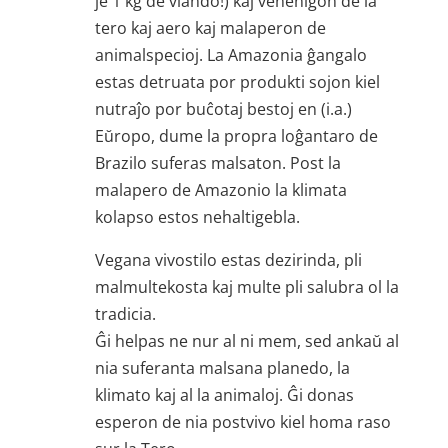
je 1 kg de viando!) kaj venenigon de la
tero kaj aero kaj malaperon de
animalspecioj. La Amazonia ĝangalo
estas detruata por produkti sojon kiel
nutraĵo por buĉotaj bestoj en (i.a.)
Eŭropo, dume la propra loĝantaro de
Brazilo suferas malsaton. Post la
malapero de Amazonio la klimata
kolapso estos nehaltigebla.
Vegana vivostilo estas dezirinda, pli
malmultekosta kaj multe pli salubra ol la
tradicia.
Ĝi helpas ne nur al ni mem, sed ankaŭ al
nia suferanta malsana planedo, la
klimato kaj al la animaloj. Ĝi donas
esperon de nia postvivo kiel homa raso