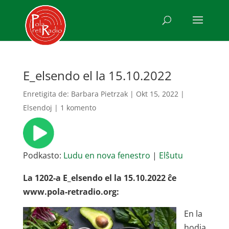
E_elsendo el la 15.10.2022
Enretigita de:
Barbara Pietrzak
|
Okt 15, 2022
|
Elsendoj
|
1 komento
Podkasto:
Ludu en nova fenestro
|
Elŝutu
La 1202-a E_elsendo el la 15.10.2022 ĉe
www.pola-retradio.org:
En la
hodia