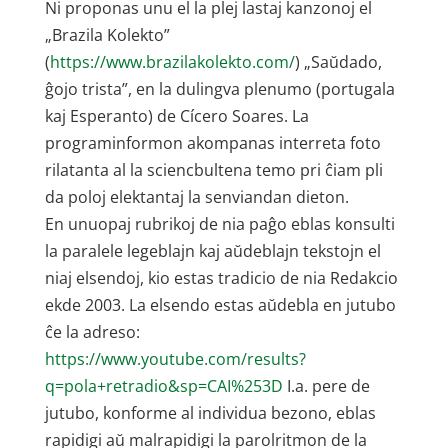
Ni proponas unu el la plej lastaj kanzonoj el
„Brazila Kolekto”
(
https://www.brazilakolekto.com/
) „Saŭdado,
ĝojo trista”, en la dulingva plenumo (portugala
kaj Esperanto) de Cícero Soares. La
programinformon akompanas interreta foto
rilatanta al la sciencbultena temo pri ĉiam pli
da poloj elektantaj la senviandan dieton.
En unuopaj rubrikoj de nia paĝo eblas konsulti
la paralele legeblajn kaj aŭdeblajn tekstojn el
niaj elsendoj, kio estas tradicio de nia Redakcio
ekde 2003. La elsendo estas aŭdebla en jutubo
ĉe la adreso:
https://www.youtube.com/results?
q=pola+retradio&sp=CAI%253D
I.a. pere de
jutubo, konforme al individua bezono, eblas
rapidigi aŭ malrapidigi la parolritmon de la