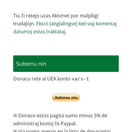
Tiu ĉi retejo uzas Akismet por malpliigi
trudaĵojn.
Ekscii (anglalingve) kiel viaj komentaj
datumoj estas traktataj.
Subtenu nin
Donacu rete al UEA konto
vars-t
※ Donaco estos pagita sumo minus 5% de
administraj kostoj ĉe Paypal.
※ Via nomo aperos en la listo de donacintoj.