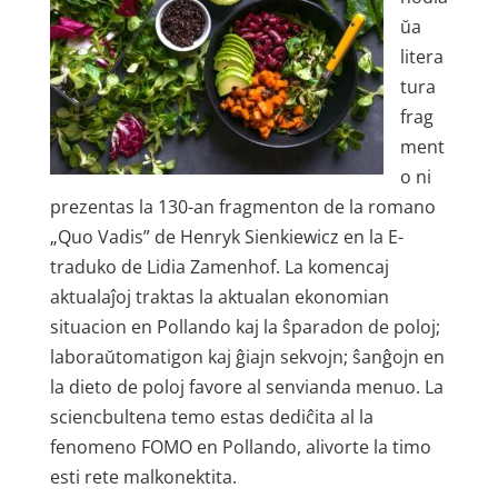
ŭa
litera
tura
frag
ment
o ni
prezentas la 130-an fragmenton de la romano
„Quo Vadis” de Henryk Sienkiewicz en la E-
traduko de Lidia Zamenhof. La komencaj
aktualaĵoj traktas la aktualan ekonomian
situacion en Pollando kaj la ŝparadon de poloj;
laboraŭtomatigon kaj ĝiajn sekvojn; ŝanĝojn en
la dieto de poloj favore al senvianda menuo. La
sciencbultena temo estas dediĉita al la
fenomeno FOMO en Pollando, alivorte la timo
esti rete malkonektita.