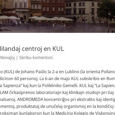
lilandaj centroj en KUL
|
Novaĵoj
|
Skribu komenton.
to (KUL) de Johano Paŭlo la 2-a en Lublino (la orienta Pollan
edicinon 60 personoj. La 6-an de majo KUL subskribis en Ro
Sapienza” kaj kun la Polikliniko Gemelli. KUL kaj “La Sapien
LAM ĉirkaŭprenos laboratoriajn kaj klinikajn studojn pri tiaj
rmalsanoj. ANDROMEDA koncentriĝos pri ekstrakto kaj identi
amentoj, produktataj de unuĉelaj organismoj en la kondiĉoj
is proksiman kunlaboron kun la Medicina Kolegio de Viskonsin