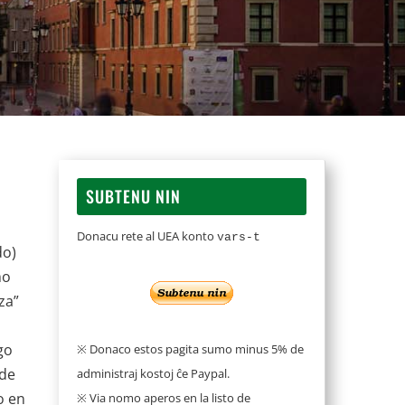
SUBTENU NIN
Donacu rete al UEA konto
vars-t
do)
mo
za”
go
※ Donaco estos pagita sumo minus 5% de
 de
administraj kostoj ĉe Paypal.
o en
※ Via nomo aperos en la listo de