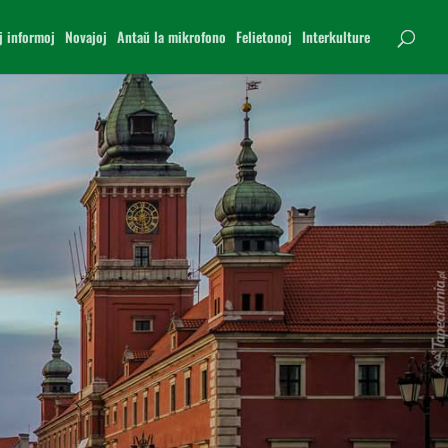
j informoj
Novajoj
Antaŭ la mikrofono
Felietonoj
Interkulture