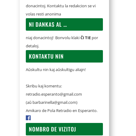
donacintoj. Kontaktu la redakcion se vi
volas resti anonima
NI DANKAS AL …
niaj donacintoj! Bonvolu klaki
ĈI TIE
por
detaloj.
KONTAKTU NIN
Aŭskultu nin kaj aŭskultigu aliajn!
Skribu kaj komentu:
retradio.esperanto@gmail.com
(aŭ
barbarinella@gmail.com
)
Amikaro de Pola Retradio en Esperanto.
NOMBRO DE VIZITOJ