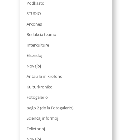
Podkasto
STUDIO
Arkones
Redakcia teamo
Interkulture
Elsendoj
Novaĵoj
Antaŭ la mikrofono
Kulturkroniko
Fotogalerio
paĝo 2 (de la Fotogalerio)
Sciencaj informoj
Felietonoj
Novaĵoj