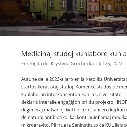
Medicinaj studoj kunlabore kun a
Enretigita de:
Krystyna Grochocka
|
Jul 25, 2022
Aŭtune de la 2023-a jaro en la Katolika Universita
startos kuracistaj studoj. Komence studos tie m
kunlaboran interkonsenton kun la Universitato “La 
deklaris interalie engaĝiĝon pri du projektoj. INOF
degeneraj malsanoj, kiel fibrozo, kancero kaj ko
de naturaj antibiotikoj kaj kontraŭinflamaj medik
mikrogravito. Pli frue la Saninstituto ĉe KUL lig