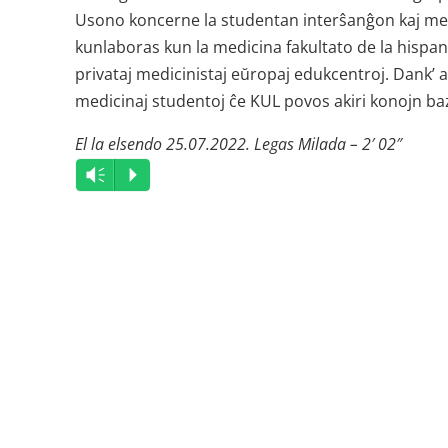
Usono koncerne la studentan interŝanĝon kaj medi
kunlaboras kun la medicina fakultato de la hispana
privataj medicinistaj eŭropaj edukcentroj. Dank’ a
medicinaj studentoj ĉe KUL povos akiri konojn baze 
El la elsendo 25.07.2022. Legas Milada – 2′ 02″
Audio
Vm
P
Player