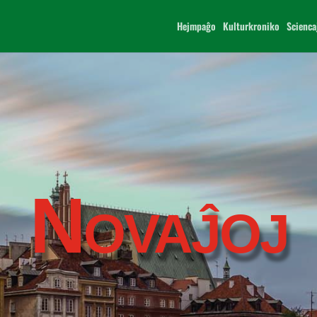
Hejmpaĝo
Kulturkroniko
Scienca
Novaĵoj