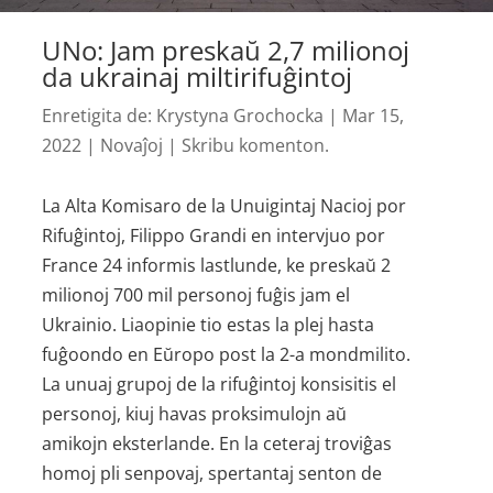
UNo: Jam preskaŭ 2,7 milionoj
da ukrainaj miltirifuĝintoj
Enretigita de:
Krystyna Grochocka
|
Mar 15,
2022
|
Novaĵoj
|
Skribu komenton.
La Alta Komisaro de la Unuigintaj Nacioj por
Rifuĝintoj, Filippo Grandi en intervjuo por
France 24 informis lastlunde, ke preskaŭ 2
milionoj 700 mil personoj fuĝis jam el
Ukrainio. Liaopinie tio estas la plej hasta
fuĝoondo en Eŭropo post la 2-a mondmilito.
La unuaj grupoj de la rifuĝintoj konsisitis el
personoj, kiuj havas proksimulojn aŭ
amikojn eksterlande. En la ceteraj troviĝas
homoj pli senpovaj, spertantaj senton de