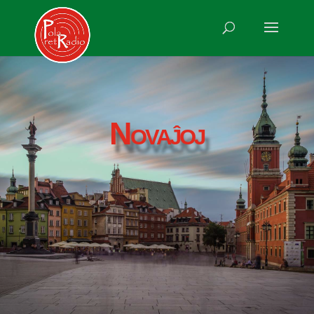
Novaĵoj