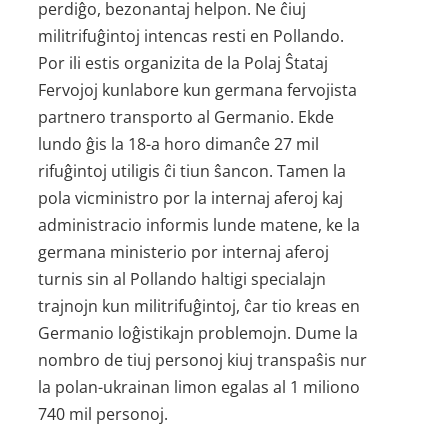
perdiĝo, bezonantaj helpon. Ne ĉiuj
militrifuĝintoj intencas resti en Pollando.
Por ili estis organizita de la Polaj Ŝtataj
Fervojoj kunlabore kun germana fervojista
partnero transporto al Germanio. Ekde
lundo ĝis la 18-a horo dimanĉe 27 mil
rifuĝintoj utiligis ĉi tiun ŝancon. Tamen la
pola vicministro por la internaj aferoj kaj
administracio informis lunde matene, ke la
germana ministerio por internaj aferoj
turnis sin al Pollando haltigi specialajn
trajnojn kun militrifuĝintoj, ĉar tio kreas en
Germanio loĝistikajn problemojn. Dume la
nombro de tiuj personoj kiuj transpaŝis nur
la polan-ukrainan limon egalas al 1 miliono
740 mil personoj.