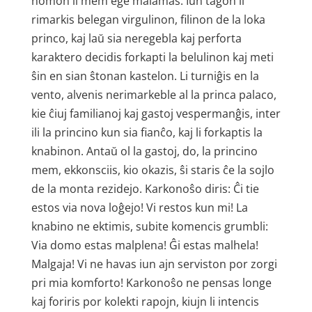
nomon li mem ege malamas. Iun tagon li
rimarkis belegan virgulinon, filinon de la loka
princo, kaj laŭ sia neregebla kaj perforta
karaktero decidis forkapti la belulinon kaj meti
ŝin en sian ŝtonan kastelon. Li turniĝis en la
vento, alvenis nerimarkeble al la princa palaco,
kie ĉiuj familianoj kaj gastoj vespermanĝis, inter
ili la princino kun sia fianĉo, kaj li forkaptis la
knabinon. Antaŭ ol la gastoj, do, la princino
mem, ekkonsciis, kio okazis, ŝi staris ĉe la sojlo
de la monta rezidejo. Karkonoŝo diris: Ĉi tie
estos via nova loĝejo! Vi restos kun mi! La
knabino ne ektimis, subite komencis grumbli:
Via domo estas malplena! Ĝi estas malhela!
Malgaja! Vi ne havas iun ajn serviston por zorgi
pri mia komforto! Karkonoŝo ne pensas longe
kaj foriris por kolekti rapojn, kiujn li intencis