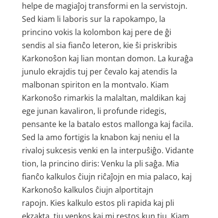
helpe de magiaĵoj transformi en la servistojn.
Sed kiam li laboris sur la rapokampo, la
princino vokis la kolombon kaj pere de ĝi
sendis al sia fianĉo leteron, kie ŝi priskribis
Karkonoŝon kaj lian montan domon. La kuraĝa
junulo ekrajdis tuj per ĉevalo kaj atendis la
malbonan spiriton en la montvalo. Kiam
Karkonoŝo rimarkis la malaltan, maldikan kaj
ege junan kavaliron, li profunde ridegis,
pensante ke la batalo estos mallonga kaj facila.
Sed la amo fortigis la knabon kaj neniu el la
rivaloj sukcesis venki en la interpuŝiĝo. Vidante
tion, la princino diris: Venku la pli saĝa. Mia
fianĉo kalkulos ĉiujn riĉaĵojn en mia palaco, kaj
Karkonoŝo kalkulos ĉiujn alportitajn
rapojn. Kies kalkulo estos pli rapida kaj pli
ekzakta, tiu venkos kaj mi restos kun tiu. Kiam