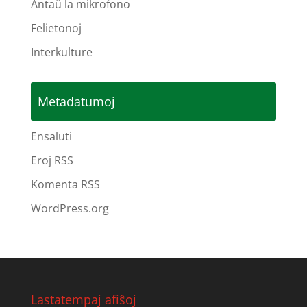
Antaŭ la mikrofono
Felietonoj
Interkulture
Metadatumoj
Ensaluti
Eroj RSS
Komenta RSS
WordPress.org
Lastatempaj afiŝoj