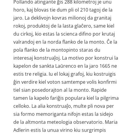
Pollando atingante ĝis 288 kilometroj je unu
horo, kaj blovas tie dum pli ol 210 tagoj de la
jaro. La deklivojn kovras milionoj da granitaj
rokoj, produktoj de la lasta glaĉero, same kiel
du cirkoj, kio estas la scienca difino por krutaj
valrandoj en la norda flanko de la monto. Ĉe la
pola flanko de la montopinto staras du
interesaj konstruaĵoj. La motivo por konstrui la
kapelon de sankta Laŭrenco en la jaro 1665 ne
estis tre religia. Iu el lokaj grafoj, kiu kostruigis
ĝin verdire kiel voton samtempe volis konfirmi
tiel sian posedorajton al la monto. Rapide
tamen la kapelo fariĝis populara kiel la pilgrima
celloko. La alia konstruaĵo, multe pli nova per
sia formo memoriganta nifojn estas la sidejo
de la altmonta meteologia observatorio. Maria
Adlerin estis la unua virino kiu surgrimpis