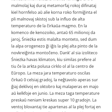
malmolaj kaj duraj metamorfaj rokoj difinataj
kiel hornfelso aŭ alie korna roko formiĝinta el
pli malnovaj skistoj sub la influo de alta
temperaturo de la ĉirkaŭa magmo. En la
komenco de kenozoiko, antaŭ 65 milionoj da
jaroj, Śnieżka estis malalta monteto, sed dum
la alpa orogenezo ĝi iĝis la plej alta pinto de la
novkreiĝinta montoĉeno. Dank’ al sia izoliteco
Śnieżka havas klimaton, kiu similas prefere al
tiu ĉe la arkta polusa cirklo ol al la centro de
Eŭropo. La meza jara temperaturo oscilas
ĉirkaŭ 0 celsiaj gradoj, la neĝtavolo aperas sur
ĝiaj deklivoj en oktobro kaj malaperas en majo
aŭ kelkfoje en junio. La meza taga temperature
preskaŭ neniam kreskas super 10 gradojn. La
ventoj blovantaj tie apartenas al la plej fortaj en