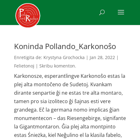
Koninda Pollando_Karkonoŝo
Enretigita de:
Krystyna Grochocka
|
Jan 28, 2022
|
Felietonoj
|
Skribu komenton.
Karkonosze, esperantlingve Karkonoŝo estas la
plej alta montoĉeno de Sudetoj. Kvankam
dirante senpartie ĝi ne estas tre alta montaro,
tamen pro sia izoliteco ĝi ŝajnas esti vere
grandega. Eĉ la germana nomo implicas ĝian
monumentecon – das Riesengebirge, signifante
la Gigantmontaron. Ĝia plej alta montpinto
estas Śnieżka, kiel Neĝulino el la klasila fabelo,