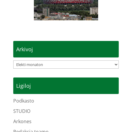
Arkivoj
Arkivoj
Ligiloj
Podkasto
STUDIO
Arkones
Redakcia teamo