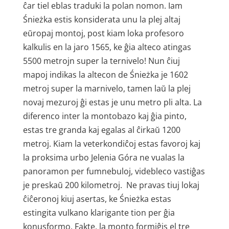
ĉar tiel eblas traduki la polan nomon. Iam
Śnieżka estis konsiderata unu la plej altaj
eŭropaj montoj, post kiam loka profesoro
kalkulis en la jaro 1565, ke ĝia alteco atingas
5500 metrojn super la ternivelo! Nun ĉiuj
mapoj indikas la altecon de Śnieżka je 1602
metroj super la marnivelo, tamen laŭ la plej
novaj mezuroj ĝi estas je unu metro pli alta. La
diferenco inter la montobazo kaj ĝia pinto,
estas tre granda kaj egalas al ĉirkaŭ 1200
metroj. Kiam la veterkondiĉoj estas favoroj kaj
la proksima urbo Jelenia Góra ne vualas la
panoramon per fumnebuloj, videbleco vastiĝas
je preskaŭ 200 kilometroj. Ne pravas tiuj lokaj
ĉiĉeronoj kiuj asertas, ke Śnieżka estas
estingita vulkano klarigante tion per ĝia
konusformo. Fakte, la monto formiĝis el tre