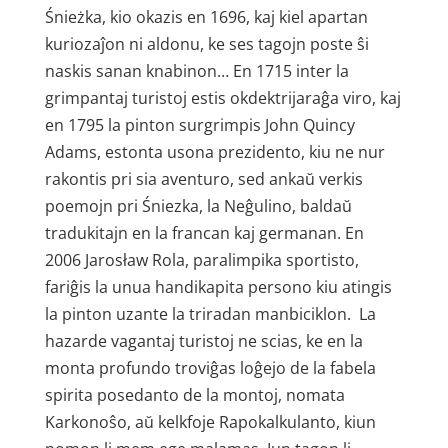
Śnieżka, kio okazis en 1696, kaj kiel apartan
kuriozaĵon ni aldonu, ke ses tagojn poste ŝi
naskis sanan knabinon… En 1715 inter la
grimpantaj turistoj estis okdektrijaraĝa viro, kaj
en 1795 la pinton surgrimpis John Quincy
Adams, estonta usona prezidento, kiu ne nur
rakontis pri sia aventuro, sed ankaŭ verkis
poemojn pri Śniezka, la Neĝulino, baldaŭ
tradukitajn en la francan kaj germanan. En
2006 Jarosław Rola, paralimpika sportisto,
fariĝis la unua handikapita persono kiu atingis
la pinton uzante la triradan manbiciklon. La
hazarde vagantaj turistoj ne scias, ke en la
monta profundo troviĝas loĝejo de la fabela
spirita posedanto de la montoj, nomata
Karkonoŝo, aŭ kelkfoje Rapokalkulanto, kiun