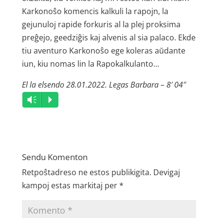
Karkonoŝo komencis kalkuli la rapojn, la
gejunuloj rapide forkuris al la plej proksima
preĝejo, geedziĝis kaj alvenis al sia palaco. Ekde
tiu aventuro Karkonoŝo ege koleras aŭdante
iun, kiu nomas lin la Rapokalkulanto…
El la elsendo 28.01.2022. Legas Barbara – 8′ 04″
Audio
Vm
P
Player
Sendu Komenton
Retpoŝtadreso ne estos publikigita.
Devigaj
kampoj estas markitaj per
*