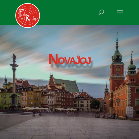
Novaĵoj