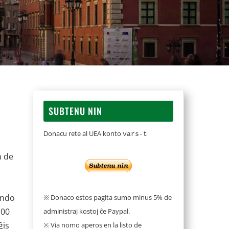
SUBTENU NIN
Donacu rete al UEA konto
vars-t
n de
ando
※ Donaco estos pagita sumo minus 5% de
100
administraj kostoj ĉe Paypal.
ĝis
※ Via nomo aperos en la listo de