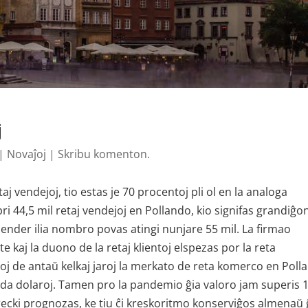
j
|
Novaĵoj
|
Skribu komenton.
j vendejoj, tio estas je 70 procentoj pli ol en la analoga
ri 44,5 mil retaj vendejoj en Pollando, kio signifas grandiĝo
tSender ilia nombro povas atingi nunjare 55 mil. La firmao
e kaj la duono de la retaj klientoj elspezas por la reta
oj de antaŭ kelkaj jaroj la merkato de reta komerco en Poll
j da dolaroj. Tamen pro la pandemio ĝia valoro jam superis 
recki prognozas, ke tiu ĉi kreskoritmo konserviĝos almenaŭ 