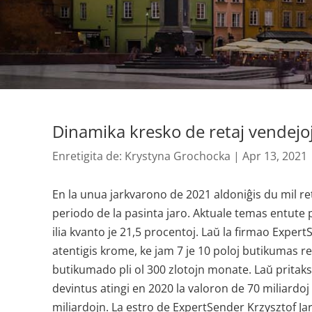
Dinamika kresko de retaj vendejo
Enretigita de:
Krystyna Grochocka
|
Apr 13, 2021
En la unua jarkvarono de 2021 aldoniĝis du mil reta
periodo de la pasinta jaro. Aktuale temas entute p
ilia kvanto je 21,5 procentoj. Laŭ la firmao Exper
atentigis krome, ke jam 7 je 10 poloj butikumas ret
butikumado pli ol 300 zlotojn monate. Laŭ pritaks
devintus atingi en 2020 la valoron de 70 miliardo
miliardojn. La estro de ExpertSender Krzysztof Ja