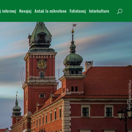
j informoj
Novajoj
Antaŭ la mikrofono
Felietonoj
Interkulture