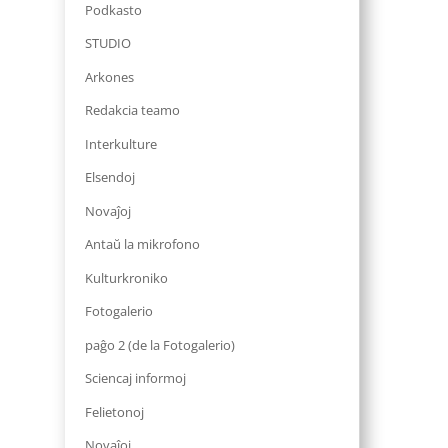
Podkasto
STUDIO
Arkones
Redakcia teamo
Interkulture
Elsendoj
Novaĵoj
Antaŭ la mikrofono
Kulturkroniko
Fotogalerio
paĝo 2 (de la Fotogalerio)
Sciencaj informoj
Felietonoj
Novaĵoj