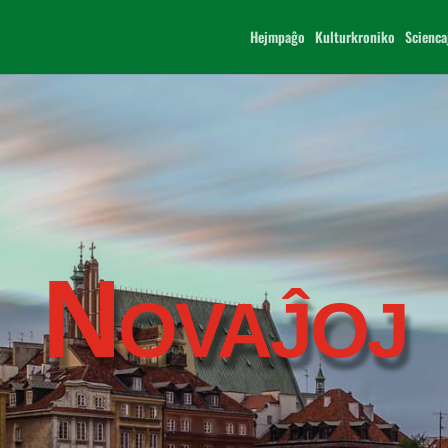
Hejmpaĝo
Kulturkroniko
Scienca
Novaĵoj