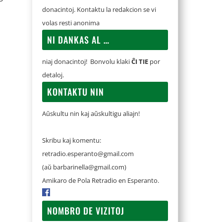
donacintoj. Kontaktu la redakcion se vi
volas resti anonima
NI DANKAS AL …
niaj donacintoj! Bonvolu klaki
ĈI TIE
por
detaloj.
KONTAKTU NIN
Aŭskultu nin kaj aŭskultigu aliajn!
Skribu kaj komentu:
retradio.esperanto@gmail.com
(aŭ
barbarinella@gmail.com
)
Amikaro de Pola Retradio en Esperanto.
NOMBRO DE VIZITOJ