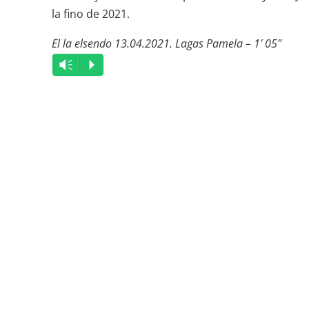
la fino de 2021.
El la elsendo 13.04.2021. Lagas Pamela – 1′ 05″
Audio
Vm
P
Player