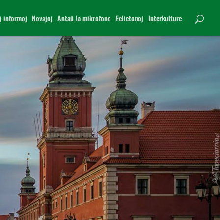
j informoj
Novajoj
Antaŭ la mikrofono
Felietonoj
Interkulture