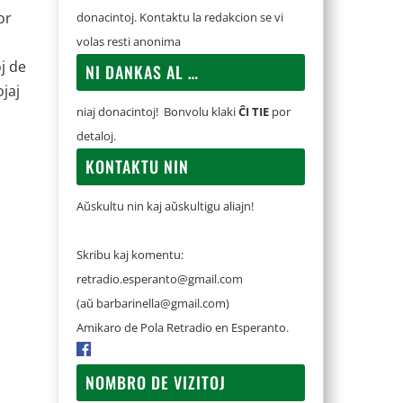
or
donacintoj. Kontaktu la redakcion se vi
volas resti anonima
j de
NI DANKAS AL …
ojaj
niaj donacintoj! Bonvolu klaki
ĈI TIE
por
detaloj.
KONTAKTU NIN
Aŭskultu nin kaj aŭskultigu aliajn!
Skribu kaj komentu:
retradio.esperanto@gmail.com
(aŭ
barbarinella@gmail.com
)
Amikaro de Pola Retradio en Esperanto.
NOMBRO DE VIZITOJ