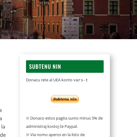
SUBTENU NIN
Donacu rete al UEA konto
vars-t
o
a
a
※ Donaco estos pagita sumo minus 5% de
 la
administraj kostoj ĉe Paypal.
 de
※ Via nomo aperos en la listo de