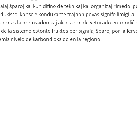
ualaj ŝparoj kaj kun difino de teknikaj kaj organizaj rimedoj p
dukistoj konscie kondukante trajnon povas signife limigi la
koncernas la bremsadon kaj akceladon de veturado en kondiĉo
 de la sistemo estonte fruktos per signifaj ŝparoj por la ferv
 emisinivelo de karbondioksido en la regiono.