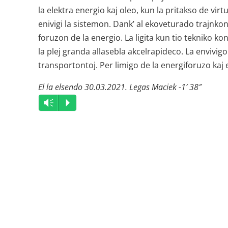
la elektra energio kaj oleo, kun la pritakso de virt
enivigi la sistemon. Dank’ al ekoveturado trajnkon
foruzon de la energio. La ligita kun tio tekniko 
la plej granda allasebla akcelrapideco. La envivigo
transportontoj. Per limigo de la energiforuzo kaj
El la elsendo 30.03.2021. Legas Maciek -1′ 38″
Audio
Vm
P
Player