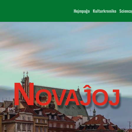
Hejmpaĝo
Kulturkroniko
Scienca
Novaĵoj