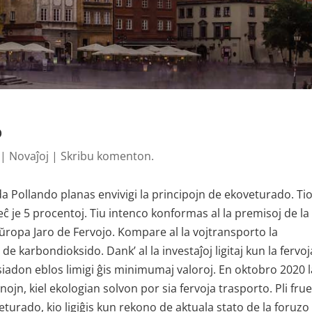
o
|
Novaĵoj
|
Skribu komenton.
da Pollando planas envivigi la principojn de ekoveturado. Ti
eĉ je 5 procentoj. Tiu intenco konformas al la premisoj de la
ŭropa Jaro de Fervojo. Kompare al la vojtransporto la
 karbondioksido. Dank’ al la investaĵoj ligitaj kun la fervoj
misiadon eblos limigi ĝis minimumaj valoroj. En oktobro 2020 l
jn, kiel ekologian solvon por sia fervoja trasporto. Pli frue
eturado, kio ligiĝis kun rekono de aktuala stato de la foruzo