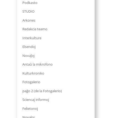
Podkasto
STUDIO
Arkones
Redakcia teamo
Interkulture
Elsendoj
Novaĵoj
Antaŭ la mikrofono
Kulturkroniko
Fotogalerio
paĝo 2 (de la Fotogalerio)
Sciencaj informoj
Felietonoj
Novaĵoj