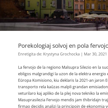
Porekologiaj solvoj en pola fervoj
Enretigita de:
Krystyna Grochocka
|
Mar 30, 2021
La fervojo de la regiono Malsupra Silezio en la su
ebligos malgrandigi la uzon de la elektra energio 
Eŭropa Komisiono, kiu deklaris la 2021-an jaron E
transporto rela kaŭzas malpli grandan emisiadon de
veturilaro kaj apliko de la plej nova tekniko la e
Masuprasilezia Fervojo mendis jam thibridajn trajno
firmao decidis analizi la principojn de ekonomia v