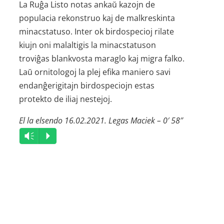
La Ruĝa Listo notas ankaŭ kazojn de
populacia rekonstruo kaj de malkreskinta
minacstatuso. Inter ok birdospecioj rilate
kiujn oni malaltigis la minacstatuson
troviĝas blankvosta maraglo kaj migra falko.
Laŭ ornitologoj la plej efika maniero savi
endanĝerigitajn birdospeciojn estas
protekto de iliaj nestejoj.
El la elsendo 16.02.2021. Legas Maciek – 0′ 58″
Audio
Vm
P
Player