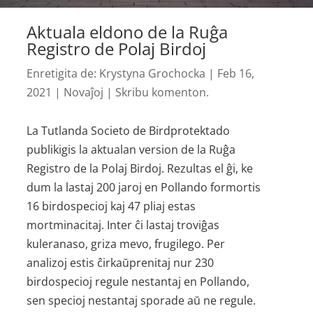
Aktuala eldono de la Ruĝa
Registro de Polaj Birdoj
Enretigita de:
Krystyna Grochocka
|
Feb 16,
2021
|
Novaĵoj
|
Skribu komenton.
La Tutlanda Societo de Birdprotektado
publikigis la aktualan version de la Ruĝa
Registro de la Polaj Birdoj. Rezultas el ĝi, ke
dum la lastaj 200 jaroj en Pollando formortis
16 birdospecioj kaj 47 pliaj estas
mortminacitaj. Inter ĉi lastaj troviĝas
kuleranaso, griza mevo, frugilego. Per
analizoj estis ĉirkaŭprenitaj nur 230
birdospecioj regule nestantaj en Pollando,
sen specioj nestantaj sporade aŭ ne regule.