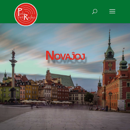
Novaĵoj