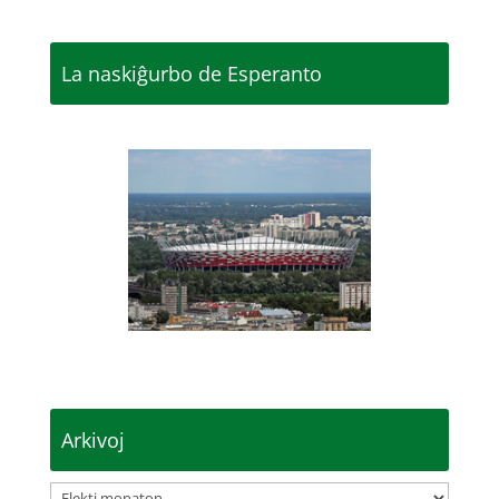
La naskiĝurbo de Esperanto
Arkivoj
Arkivoj