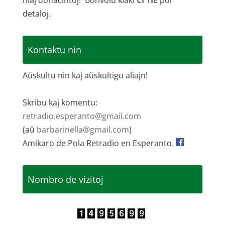
niaj donacintoj! Bonvolu klaki
ĈI TIE
por
detaloj.
Kontaktu nin
Aŭskultu nin kaj aŭskultigu aliajn!
Skribu kaj komentu:
retradio.esperanto@gmail.com
(aŭ
barbarinella@gmail.com
)
Amikaro de Pola Retradio en Esperanto.
Nombro de vizitoj