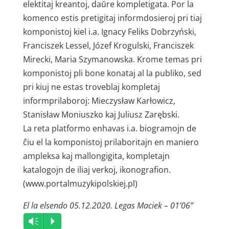
elektitaj kreantoj, daŭre kompletigata. Por la
komenco estis pretigitaj informdosieroj pri tiaj
komponistoj kiel i.a. Ignacy Feliks Dobrzyński,
Franciszek Lessel, Józef Krogulski, Franciszek
Mirecki, Maria Szymanowska. Krome temas pri
komponistoj pli bone konataj al la publiko, sed
pri kiuj ne estas troveblaj kompletaj
informprilaboroj: Mieczysław Karłowicz,
Stanisław Moniuszko kaj Juliusz Zarębski.
La reta platformo enhavas i.a. biogramojn de
ĉiu el la komponistoj prilaboritajn en maniero
ampleksa kaj mallongigita, kompletajn
katalogojn de iliaj verkoj, ikonografion.
(www.portalmuzykipolskiej.pl)
El la elsendo 05.12.2020. Legas Maciek – 01’06”
Audio
Vm
P