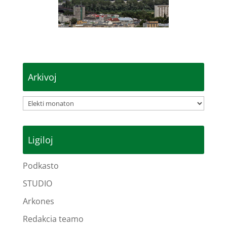
Arkivoj
Arkivoj
Ligiloj
Podkasto
STUDIO
Arkones
Redakcia teamo