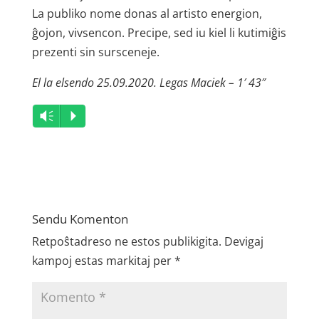
La publiko nome donas al artisto energion,
ĝojon, vivsencon. Precipe, sed iu kiel li kutimiĝis
prezenti sin sursceneje.
El la elsendo 25.09.2020. Legas Maciek – 1′ 43″
Audio
Vm
P
Player
Sendu Komenton
Retpoŝtadreso ne estos publikigita.
Devigaj
kampoj estas markitaj per
*