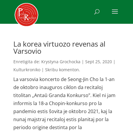
La korea virtuozo revenas al
Varsovio
Enretigita de:
Krystyna Grochocka
|
Sept 25, 2020
|
Kulturkroniko
|
Skribu komenton.
La varsovia koncerto de Seong-Jin Cho la 1-an
de oktobro inauguros ciklon da recitaloj
titolitan „Antaŭ Granda Konkurso”. Kiel ni jam
informis la 18-a Chopin-konkurso pro la
pandemio estis ŝovita je oktobro 2021, kaj la
nunaj majstraj recitaloj estis planitaj por la
periodo origine destinta por la