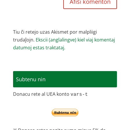
Tiu ĉi retejo uzas Akismet por malpliigi
trudaĵojn.
Ekscii (anglalingve) kiel viaj komentaj
datumoj estas traktataj.
Subtenu nin
Donacu rete al UEA konto
vars-t