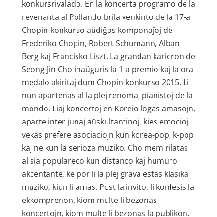
konkursrivalado. En la koncerta programo de la
revenanta al Pollando brila venkinto de la 17-a
Chopin-konkurso aŭdiĝos komponaĵoj de
Frederiko Chopin, Robert Schumann, Alban
Berg kaj Francisko Liszt. La grandan karieron de
Seong-Jin Cho inaŭguris la 1-a premio kaj la ora
medalo akiritaj dum Chopin-konkurso 2015. Li
nun apartenas al la plej renomaj pianistoj de la
mondo. Liaj koncertoj en Koreio logas amasojn,
aparte inter junaj aŭskultantinoj, kies emocioj
vekas prefere asociaciojn kun korea-pop, k-pop
kaj ne kun la serioza muziko. Cho mem rilatas
al sia populareco kun distanco kaj humuro
akcentante, ke por li la plej grava estas klasika
muziko, kiun li amas. Post la invito, li konfesis la
ekkomprenon, kiom multe li bezonas
koncertojn, kiom multe li bezonas la publikon.