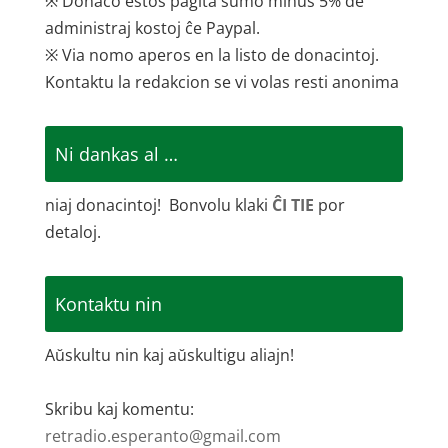
※ Donaco estos pagita sumo minus 5% de
administraj kostoj ĉe Paypal.
※ Via nomo aperos en la listo de donacintoj.
Kontaktu la redakcion se vi volas resti anonima
Ni dankas al …
niaj donacintoj! Bonvolu klaki
ĈI TIE
por
detaloj.
Kontaktu nin
Aŭskultu nin kaj aŭskultigu aliajn!
Skribu kaj komentu:
retradio.esperanto@gmail.com