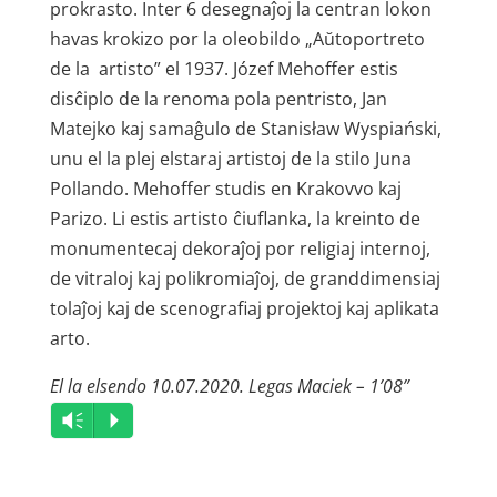
prokrasto. Inter 6 desegnaĵoj la centran lokon
havas krokizo por la oleobildo „Aŭtoportreto
de la artisto” el 1937. Józef Mehoffer estis
disĉiplo de la renoma pola pentristo, Jan
Matejko kaj samaĝulo de Stanisław Wyspiański,
unu el la plej elstaraj artistoj de la stilo Juna
Pollando. Mehoffer studis en Krakovvo kaj
Parizo. Li estis artisto ĉiuflanka, la kreinto de
monumentecaj dekoraĵoj por religiaj internoj,
de vitraloj kaj polikromiaĵoj, de granddimensiaj
tolaĵoj kaj de scenografiaj projektoj kaj aplikata
arto.
El la elsendo 10.07.2020. Legas Maciek – 1’08”
Audio
Vm
P
Player