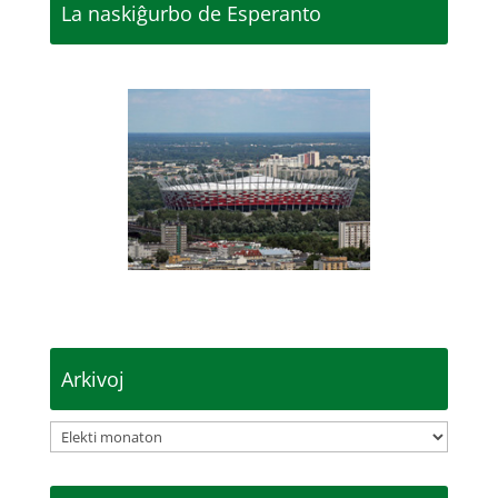
La naskiĝurbo de Esperanto
Arkivoj
Arkivoj