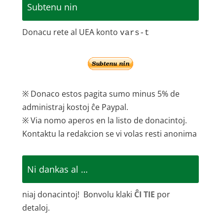
Subtenu nin
Donacu rete al UEA konto
vars-t
※ Donaco estos pagita sumo minus 5% de
administraj kostoj ĉe Paypal.
※ Via nomo aperos en la listo de donacintoj.
Kontaktu la redakcion se vi volas resti anonima
Ni dankas al …
niaj donacintoj! Bonvolu klaki
ĈI TIE
por
detaloj.