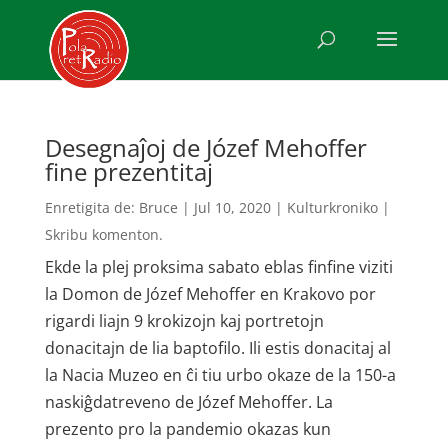
Desegnaĵoj de Józef Mehoffer
fine prezentitaj
Enretigita de:
Bruce
|
Jul 10, 2020
|
Kulturkroniko
|
Skribu komenton.
Ekde la plej proksima sabato eblas finfine viziti
la Domon de Józef Mehoffer en Krakovo por
rigardi liajn 9 krokizojn kaj portretojn
donacitajn de lia baptofilo. Ili estis donacitaj al
la Nacia Muzeo en ĉi tiu urbo okaze de la 150-a
naskiĝdatreveno de Józef Mehoffer. La
prezento pro la pandemio okazas kun