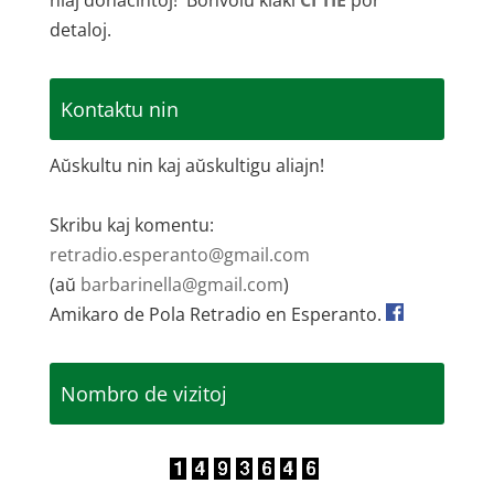
niaj donacintoj! Bonvolu klaki
ĈI TIE
por
detaloj.
Kontaktu nin
Aŭskultu nin kaj aŭskultigu aliajn!
Skribu kaj komentu:
retradio.esperanto@gmail.com
(aŭ
barbarinella@gmail.com
)
Amikaro de Pola Retradio en Esperanto.
Nombro de vizitoj