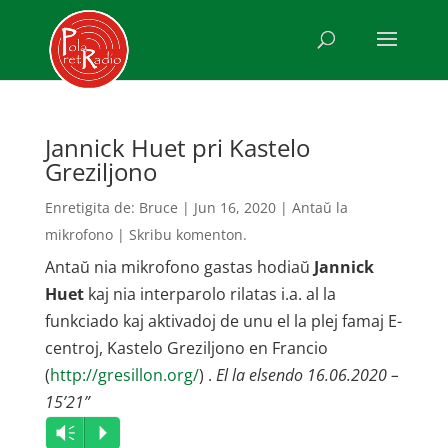
Jannick Huet pri Kastelo
Greziljono
Enretigita de:
Bruce
|
Jun 16, 2020
|
Antaŭ la
mikrofono
|
Skribu komenton.
Antaŭ nia mikrofono gastas hodiaŭ
Jannick
Huet
kaj nia interparolo rilatas i.a. al la
funkciado kaj aktivadoj de unu el la plej famaj E-
centroj, Kastelo Greziljono en Francio
(
http://gresillon.org/
) .
El la elsendo 16.06.2020 –
15’21”
Audio
Vm
P