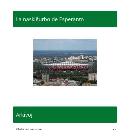
La naskiĝurbo de Esperanto
Arkivoj
Arkivoj