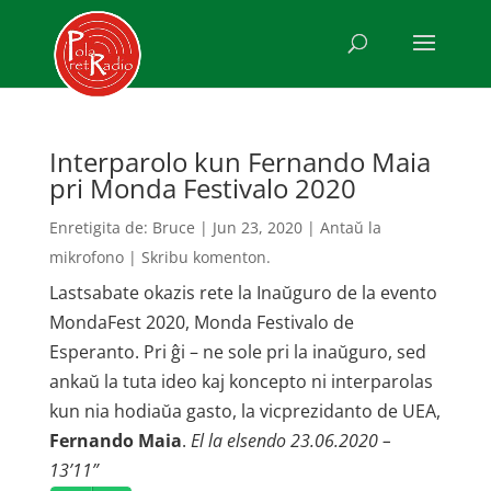
Interparolo kun Fernando Maia
pri Monda Festivalo 2020
Enretigita de:
Bruce
|
Jun 23, 2020
|
Antaŭ la
mikrofono
|
Skribu komenton.
Lastsabate okazis rete la Inaŭguro de la evento
MondaFest 2020, Monda Festivalo de
Esperanto. Pri ĝi – ne sole pri la inaŭguro, sed
ankaŭ la tuta ideo kaj koncepto ni interparolas
kun nia hodiaŭa gasto, la vicprezidanto de UEA,
Fernando Maia
.
El la elsendo 23.06.2020 –
13’11”