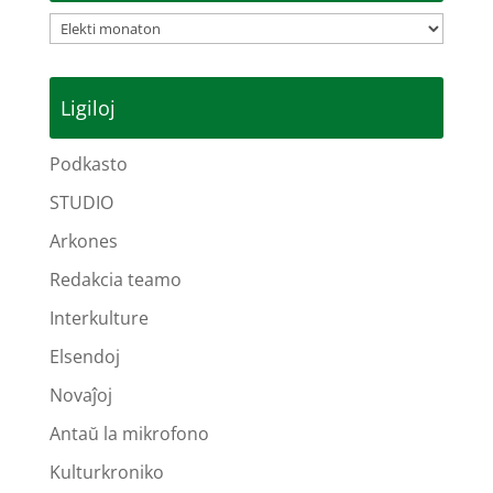
Arkivoj
Ligiloj
Podkasto
STUDIO
Arkones
Redakcia teamo
Interkulture
Elsendoj
Novaĵoj
Antaŭ la mikrofono
Kulturkroniko