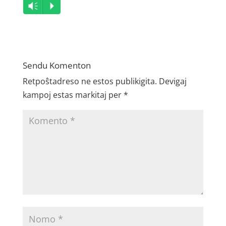
Audio
Vm
P
Player
Sendu Komenton
Retpoŝtadreso ne estos publikigita.
Devigaj
kampoj estas markitaj per
*