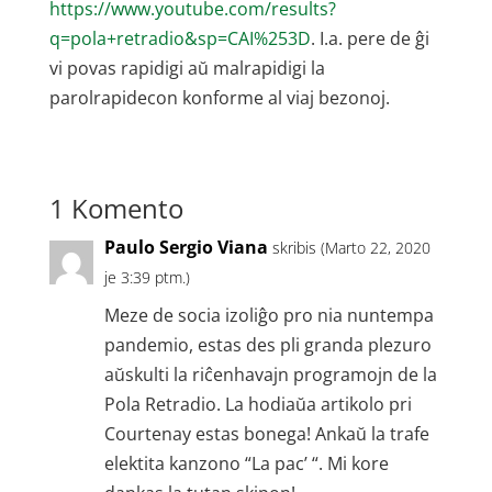
https://www.youtube.com/results?
q=pola+retradio&sp=CAI%253D
. I.a. pere de ĝi
vi povas rapidigi aŭ malrapidigi la
parolrapidecon konforme al viaj bezonoj.
1 Komento
Paulo Sergio Viana
skribis (Marto 22, 2020
je 3:39 ptm.)
Meze de socia izoliĝo pro nia nuntempa
pandemio, estas des pli granda plezuro
aŭskulti la riĉenhavajn programojn de la
Pola Retradio. La hodiaŭa artikolo pri
Courtenay estas bonega! Ankaŭ la trafe
elektita kanzono “La pac’ “. Mi kore