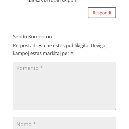
dankas la tutan skipon!
Respondi
Sendu Komenton
Retpoŝtadreso ne estos publikigita.
Devigaj
kampoj estas markitaj per
*