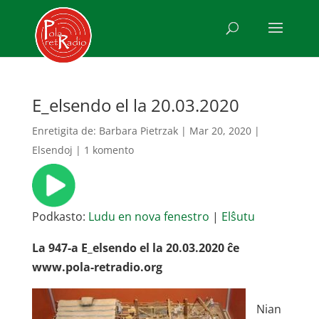
E_elsendo el la 20.03.2020
Enretigita de:
Barbara Pietrzak
|
Mar 20, 2020
|
Elsendoj
|
1 komento
Podkasto:
Ludu en nova fenestro
|
Elŝutu
La 947-a E_elsendo el la 20.03.2020 ĉe
www.pola-retradio.org
Nian