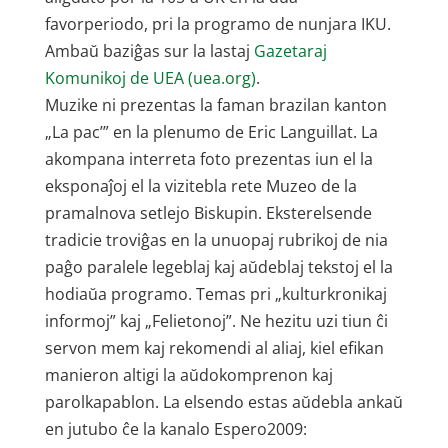
favorperiodo, pri la programo de nunjara IKU.
Ambaŭ baziĝas sur la lastaj
Gazetaraj
Komunikoj de UEA (uea.org)
.
Muzike ni prezentas la faman brazilan kanton
„La pac’” en la plenumo de Eric Languillat. La
akompana interreta foto prezentas iun el la
eksponaĵoj el la vizitebla rete Muzeo de la
pramalnova setlejo Biskupin. Eksterelsende
tradicie troviĝas en la unuopaj rubrikoj de nia
paĝo paralele legeblaj kaj aŭdeblaj tekstoj el la
hodiaŭa programo. Temas pri „kulturkronikaj
informoj” kaj „Felietonoj”. Ne hezitu uzi tiun ĉi
servon mem kaj rekomendi al aliaj, kiel efikan
manieron altigi la aŭdokomprenon kaj
parolkapablon. La elsendo estas aŭdebla ankaŭ
en jutubo ĉe la kanalo Espero2009: