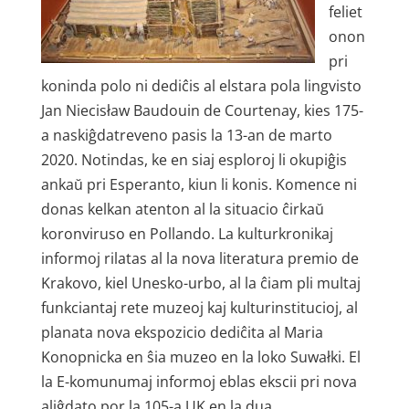
feliet
onon
pri
koninda polo ni dediĉis al elstara pola lingvisto
Jan Niecisław Baudouin de Courtenay, kies 175-
a naskiĝdatreveno pasis la 13-an de marto
2020. Notindas, ke en siaj esploroj li okupiĝis
ankaŭ pri Esperanto, kiun li konis. Komence ni
donas kelkan atenton al la situacio ĉirkaŭ
koronviruso en Pollando. La kulturkronikaj
informoj rilatas al la nova literatura premio de
Krakovo, kiel Unesko-urbo, al la ĉiam pli multaj
funkciantaj rete muzeoj kaj kulturinstitucioj, al
planata nova ekspozicio dediĉita al Maria
Konopnicka en ŝia muzeo en la loko Suwałki. El
la E-komunumaj informoj eblas ekscii pri nova
aliĝdato por la 105-a UK en la dua