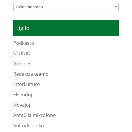
Arkivoj
Ligiloj
Podkasto
STUDIO
Arkones
Redakcia teamo
Interkulture
Elsendoj
Novaĵoj
Antaŭ la mikrofono
Kulturkroniko