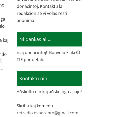
ono
donacintoj. Kontaktu la
redakcion se vi volas resti
nga
anonima
ulo
Ni dankas al …
a kaj
niaj donacintoj! Bonvolu klaki
ĈI
endo
TIE
por detaloj.
ĉi
La
Kontaktu nin
Aŭskultu nin kaj aŭskultigu aliajn!
Skribu kaj komentu:
retradio.esperanto@gmail.com