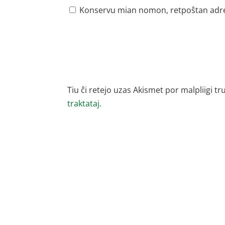
Konservu mian nomon, retpoŝtan adreson
Tiu ĉi retejo uzas Akismet por malpliigi tr
traktataj.