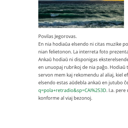
Povilas Jegorovas.
En nia hodiaŭa elsendo ni citas muzike po
nian felietonon. La interreta foto prezent
Ankaŭ hodiaŭ ni disponigas eksterelsende 
en unuopaj rubrikoj de nia paĝo. Hodiaŭ t.e
servon mem kaj rekomendu al aliaj, kiel 
elsendo estas aŭdebla ankaŭ en jutubo ĉ
q=pola+retradio&sp=CAI%253D
. I.a. per
konforme al viaj bezonoj.