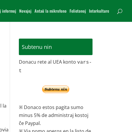
j informoj
Novajoj
Antaŭ la mikrofono
Felietonoj
Interkulture
Subtenu nin
Donacu rete al UEA konto
vars-
t
 la
※ Donaco estos pagita sumo
o
minus 5% de administraj kostoj
ĉe Paypal.
sovia
※ Via nomo aperos en la listo de