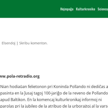
Hejmpaĝo
Kulturkroniko
Scienca
|
Elsendoj
|
Skribu komenton.
www.pola-retradio.org
Nian hodiaŭan felietonon pri Koninda Pollando ni dediĉas al
pasinta en la ĵusaj tagoj 100-jariĝo de la reveno de Polland
apud Baltikon. En la komencaj kulturkronikaj informoj ni
parolas pri la jubileo de la atribuo de la urborajtoj al la var