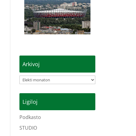
Arkivoj
Arkivoj
Ligiloj
Podkasto
STUDIO