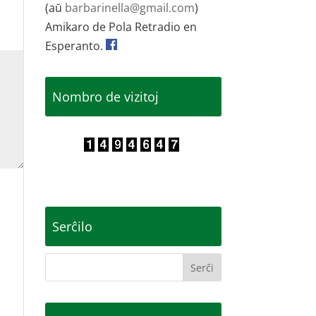
(aŭ
barbarinella@gmail.com
)
Amikaro de Pola Retradio en
Esperanto.
Nombro de vizitoj
Serĉilo