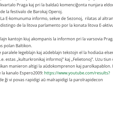
kvartalo Praga kaj pri la baldaŭ komenciĝonta nunjara eld
de la festivalo de Barokaj Operoj.
La E-komunuma informo, sekve de Sezonoj, rilatas al altra
distingo de la litova parlamento por la konata litova E-aktiv
lajn kantojn kiuj akompanis la informon pri la varsovia Prag
as polan Baltikon.
paralele legeblajn kaj aŭdeblajn tekstojn el la hodiaŭa els
. estas „kulturkronikaj informoj” kaj „Felietonoj”. Uzu tiun 
efikan manieron altigi la aŭdokomprenon kaj parolkapablon. 
e la kanalo Espero2009:
https://www.youtube.com/results?
e de ĝi vi povas rapidigi aŭ malrapidigi la parolrapidecon