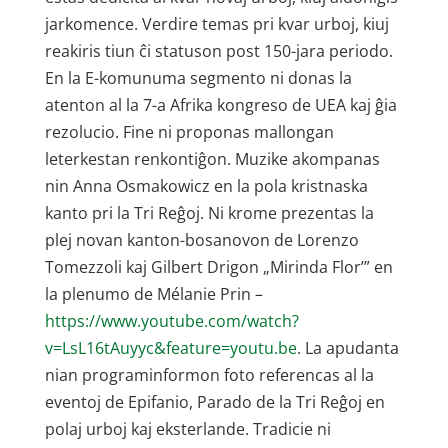
jarkomence. Verdire temas pri kvar urboj, kiuj
reakiris tiun ĉi statuson post 150-jara periodo.
En la E-komunuma segmento ni donas la
atenton al la 7-a Afrika kongreso de UEA kaj ĝia
rezolucio. Fine ni proponas mallongan
leterkestan renkontiĝon. Muzike akompanas
nin Anna Osmakowicz en la pola kristnaska
kanto pri la Tri Reĝoj. Ni krome prezentas la
plej novan kanton-bosanovon de Lorenzo
Tomezzoli kaj Gilbert Drigon „Mirinda Flor’” en
la plenumo de Mélanie Prin –
https://www.youtube.com/watch?
v=LsL16tAuyyc&feature=youtu.be
. La apudanta
nian programinformon foto referencas al la
eventoj de Epifanio, Parado de la Tri Reĝoj en
polaj urboj kaj eksterlande. Tradicie ni