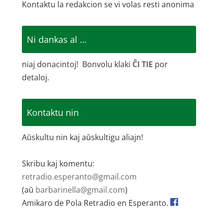
Kontaktu la redakcion se vi volas resti anonima
Ni dankas al …
niaj donacintoj! Bonvolu klaki
ĈI TIE
por
detaloj.
Kontaktu nin
Aŭskultu nin kaj aŭskultigu aliajn!
Skribu kaj komentu:
retradio.esperanto@gmail.com
(aŭ
barbarinella@gmail.com
)
Amikaro de Pola Retradio en Esperanto.