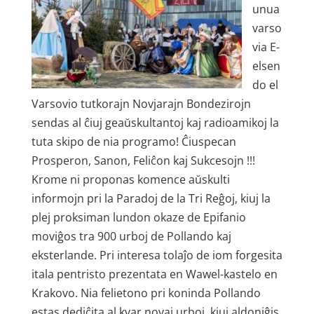
unua
varso
via E-
elsen
do el
Varsovio tutkorajn Novjarajn Bondezirojn
sendas al ĉiuj geaŭskultantoj kaj radioamikoj la
tuta skipo de nia programo! Ĉiuspecan
Prosperon, Sanon, Feliĉon kaj Sukcesojn !!!
Krome ni proponas komence aŭskulti
informojn pri la Paradoj de la Tri Reĝoj, kiuj la
plej proksiman lundon okaze de Epifanio
moviĝos tra 900 urboj de Pollando kaj
eksterlande. Pri interesa tolaĵo de iom forgesita
itala pentristo prezentata en Wawel-kastelo en
Krakovo. Nia felietono pri koninda Pollando
estas dediĉita al kvar novaj urboj, kiuj aldoniĝis