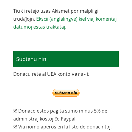
Tiu ĉi retejo uzas Akismet por malpliigi
trudaĵojn.
Ekscii (anglalingve) kiel viaj komentaj
datumoj estas traktataj.
Subtenu nin
Donacu rete al UEA konto
vars-t
※ Donaco estos pagita sumo minus 5% de
administraj kostoj ĉe Paypal.
※ Via nomo aperos en la listo de donacintoj.