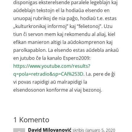
disponigas eksterelsende paralele legeblajn kaj
aŭdeblajn tekstojn el la hodiaŭa elsendo en
unuopaj rubrikoj de nia paĝo, hodiaŭ t.e. estas
„kulturkronikaj informoj” kaj “felietonoj”. Uzu
tiun ĉi servon mem kaj rekomendu al aliaj, kiel
efikan manieron altigi la aŭdokomprenon kaj
parolkapablon. La elsendo estas aŭdebla ankaŭ
en jutubo ĉe la kanalo Espero2009:
https://www.youtube.com/results?
q=pola+retradio&sp=CAI%253D
. I.a. pere de ĝi
vi povas rapidigi aŭ malrapidigi la
elsendosonon konforme al viaj bezonoj.
1 Komento
David Milovanović
skribis (Januaro 5, 2020