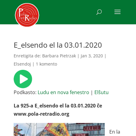
E_elsendo el la 03.01.2020
Enretigita de:
Barbara Pietrzak
|
Jan 3, 2020
|
Elsendoj
|
1 komento
Podkasto:
Ludu en nova fenestro
|
Elŝutu
La 925-a E_elsendo el la 03.01.2020 ĉe
www.pola-retradio.org
En la