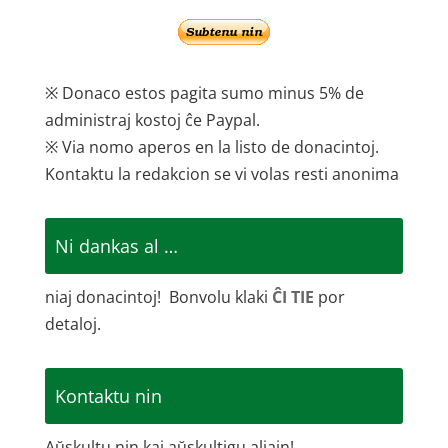
※ Donaco estos pagita sumo minus 5% de
administraj kostoj ĉe Paypal.
※ Via nomo aperos en la listo de donacintoj.
Kontaktu la redakcion se vi volas resti anonima
Ni dankas al …
niaj donacintoj! Bonvolu klaki
ĈI TIE
por
detaloj.
Kontaktu nin
Aŭskultu nin kaj aŭskultigu aliajn!