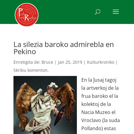
La silezia baroko admirebla en
Pekino
Enretigita de:
Bruce
|
Jan 25, 2019
|
Kulturkroniko
|
Skribu komenton.
En la ĵusaj tagoj
la artverkoj de la
frua baroko el la
kolektoj de la
Nacia Muzeo el
Vroclavo (la suda
Pollando) estas