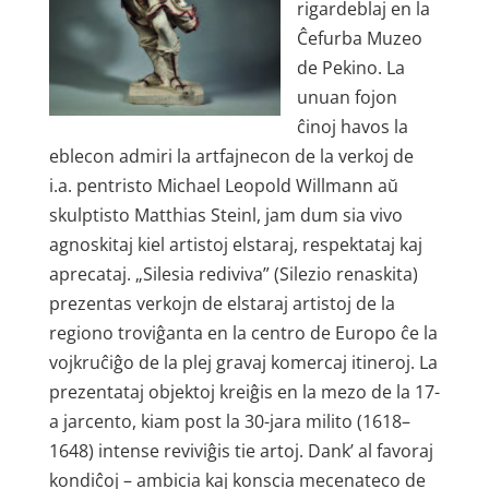
rigardeblaj en la
Ĉefurba Muzeo
de Pekino. La
unuan fojon
ĉinoj havos la
eblecon admiri la artfajnecon de la verkoj de
i.a. pentristo Michael Leopold Willmann aŭ
skulptisto Matthias Steinl, jam dum sia vivo
agnoskitaj kiel artistoj elstaraj, respektataj kaj
aprecataj. „Silesia rediviva” (Silezio renaskita)
prezentas verkojn de elstaraj artistoj de la
regiono troviĝanta en la centro de Europo ĉe la
vojkruĉiĝo de la plej gravaj komercaj itineroj. La
prezentataj objektoj kreiĝis en la mezo de la 17-
a jarcento, kiam post la 30-jara milito (1618–
1648) intense reviviĝis tie artoj. Dank’ al favoraj
kondiĉoj – ambicia kaj konscia mecenateco de