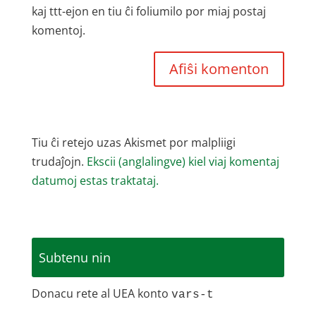
kaj ttt-ejon en tiu ĉi foliumilo por miaj postaj
komentoj.
Tiu ĉi retejo uzas Akismet por malpliigi
trudaĵojn.
Ekscii (anglalingve) kiel viaj komentaj
datumoj estas traktataj.
Subtenu nin
Donacu rete al UEA konto
vars-t