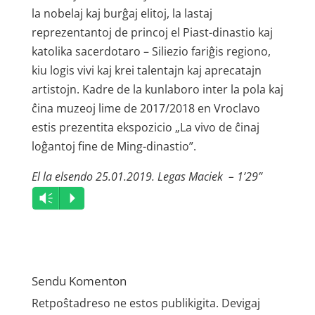
la nobelaj kaj burĝaj elitoj, la lastaj
reprezentantoj de princoj el Piast-dinastio kaj
katolika sacerdotaro – Siliezio fariĝis regiono,
kiu logis vivi kaj krei talentajn kaj aprecatajn
artistojn. Kadre de la kunlaboro inter la pola kaj
ĉina muzeoj lime de 2017/2018 en Vroclavo
estis prezentita ekspozicio „La vivo de ĉinaj
loĝantoj fine de Ming-dinastio”.
El la elsendo 25.01.2019. Legas Maciek – 1’29”
Audio
Vm
P
Player
Sendu Komenton
Retpoŝtadreso ne estos publikigita.
Devigaj