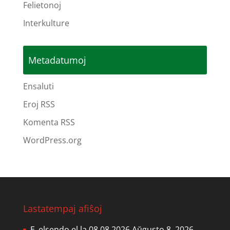
Felietonoj
Interkulture
Metadatumoj
Ensaluti
Eroj RSS
Komenta RSS
WordPress.org
Lastatempaj afiŝoj
E_elsendo el la 08.08.2026
Aŭgusto 8, 2026