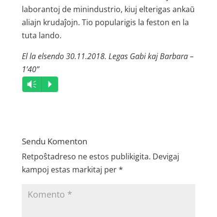
laborantoj de minindustrio, kiuj elterigas ankaŭ
aliajn krudaĵojn. Tio popularigis la feston en la
tuta lando.
El la elsendo 30.11.2018. Legas Gabi kaj Barbara –
1’40”
Audio
Vm
P
Player
Sendu Komenton
Retpoŝtadreso ne estos publikigita.
Devigaj
kampoj estas markitaj per
*