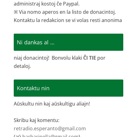
administraj kostoj ĉe Paypal.
※ Via nomo aperos en la listo de donacintoj.
Kontaktu la redakcion se vi volas resti anonima
Ni dankas al …
niaj donacintoj! Bonvolu klaki
ĈI TIE
por
detaloj.
Kontaktu nin
Aŭskultu nin kaj aŭskultigu aliajn!
Skribu kaj komentu:
retradio.esperanto@gmail.com
(aŭ
barbarinella@gmail.com
)