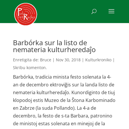
Barbórka sur la listo de
nemateria kulturheredaĵo
Enretigita de:
Bruce
|
Nov 30, 2018
|
Kulturkroniko
|
Skribu komenton.
Barbórka, tradicia minista festo solenata la 4-
an de decembro ektroviĝis sur la landa listo de
nemateria kulturheredaĵo. Kunordiginto de tiuj
klopodoj estis Muzeo de la Ŝtona Karbominado
en Zabrze (la suda Pollando). La 4-a de
decembro, la festo de s-ta Barbara, patronino
de ministoj estas solenata en minejoj de la