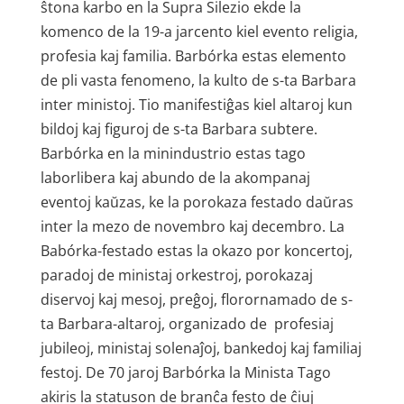
ŝtona karbo en la Supra Silezio ekde la
komenco de la 19-a jarcento kiel evento religia,
profesia kaj familia. Barbórka estas elemento
de pli vasta fenomeno, la kulto de s-ta Barbara
inter ministoj. Tio manifestiĝas kiel altaroj kun
bildoj kaj figuroj de s-ta Barbara subtere.
Barbórka en la minindustrio estas tago
laborlibera kaj abundo de la akompanaj
eventoj kaŭzas, ke la porokaza festado daŭras
inter la mezo de novembro kaj decembro. La
Babórka-festado estas la okazo por koncertoj,
paradoj de ministaj orkestroj, porokazaj
diservoj kaj mesoj, preĝoj, florornamado de s-
ta Barbara-altaroj, organizado de profesiaj
jubileoj, ministaj solenaĵoj, bankedoj kaj familiaj
festoj. De 70 jaroj Barbórka la Minista Tago
akiris la statuson de branĉa festo de ĉiuj