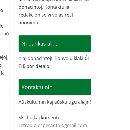
donacintoj. Kontaktu la
to
redakcion se vi volas resti
anonima
de
ieraŭ
Ni dankas al …
ejoj,
niaj donacintoj! Bonvolu klaki
ĈI
o.
TIE
por detaloj.
 la
Kontaktu nin
Aŭskultu nin kaj aŭskultigu aliajn!
Skribu kaj komentu:
retradio.esperanto@gmail.com