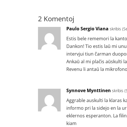
2 Komentoj
Paulo Sergio Viana
skribis (
Estis bele rememori la kanton
Dankon! Tio estis laŭ mi unu 
intervjui tiun ĉarman duopo
Ankaŭ al mi plaĉis aŭskulti 
Revenu li antaŭ la mikrofono 
Synnove Mynttinen
skribis 
Aggrable auskulti la klaras k
informo pri la sidejo en la 
eklernos esperanton. La fili
kiam