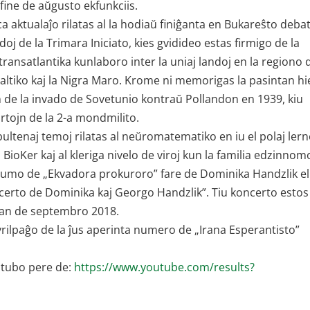
fine de aŭgusto ekfunkciis.
 aktualaĵo rilatas al la hodiaŭ finiĝanta en Bukareŝto deba
doj de la Trimara Iniciato, kies gvidideo estas firmigo de la
transatlantika kunlaboro inter la uniaj landoj en la regiono 
Baltiko kaj la Nigra Maro. Krome ni memorigas la pasintan h
 de la invado de Sovetunio kontraŭ Pollandon en 1939, kiu
ortojn de la 2-a mondmilito.
bultenaj temoj rilatas al neŭromatematiko en iu el polaj lern
 BioKer kaj al kleriga nivelo de viroj kun la familia edzinnom
numo de „Ekvadora prokuroro” fare de Dominika Handzlik el
oncerto de Dominika kaj Georgo Handzlik”. Tiu koncerto estos
-an de septembro 2018.
lpaĝo de la ĵus aperinta numero de „Irana Esperantisto”
utubo pere de:
https://www.youtube.com/results?