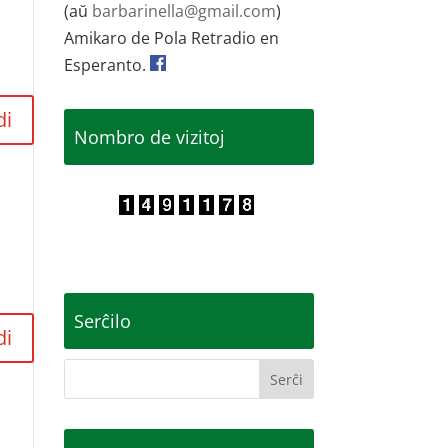
(aŭ
barbarinella@gmail.com
)
Amikaro de Pola Retradio en
Esperanto.
di
Nombro de vizitoj
Serĉilo
di