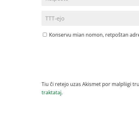
Konservu mian nomon, retpoŝtan adreson
Tiu ĉi retejo uzas Akismet por malpliigi tr
traktataj.