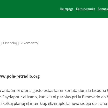
Hejmpaĝo
Kulturkroniko
Scienca
|
Elsendoj
|
2 komentoj
www.pola-retradio.org
a antaŭmikrofona gasto estas la renkontita dum la Lisbona
 Saydapour el Irano, kun kiu ni parolas pri la E-movado en ĉ
i kelkaj planoj el inter kiuj, ekzemple la nova sidejo de Irana