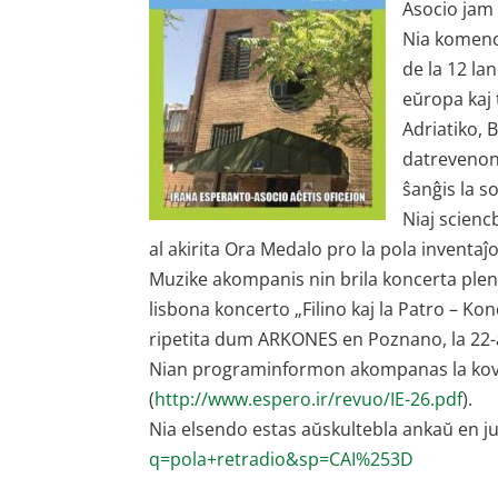
Asocio jam 
Nia komenca
de la 12 lan
eŭropa kaj 
Adriatiko, 
datrevenon
ŝanĝis la s
Niaj scienc
al akirita Ora Medalo pro la pola inventaĵo
Muzike akompanis nin brila koncerta ple
lisbona koncerto „Filino kaj la Patro – K
ripetita dum ARKONES en Poznano, la 22
Nian programinformon akompanas la kovri
(
http://www.espero.ir/revuo/IE-26.pdf
).
Nia elsendo estas aŭskultebla ankaŭ en j
q=pola+retradio&sp=CAI%253D