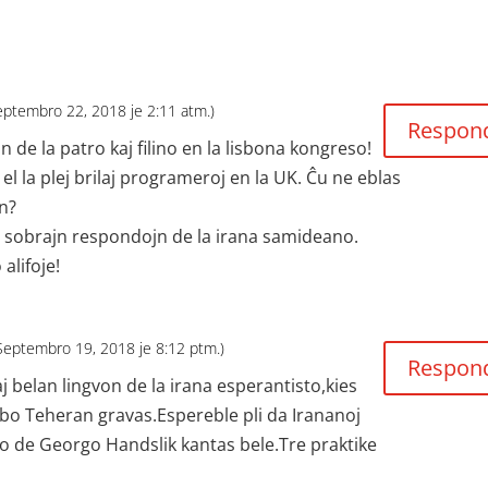
Septembro 22, 2018 je 2:11 atm.)
Respon
 de la patro kaj filino en la lisbona kongreso!
el la plej brilaj programeroj en la UK. Ĉu ne eblas
n?
la sobrajn respondojn de la irana samideano.
alifoje!
(Septembro 19, 2018 je 8:12 ptm.)
Respon
aj belan lingvon de la irana esperantisto,kies
urbo Teheran gravas.Espereble pli da Irananoj
no de Georgo Handslik kantas bele.Tre praktike