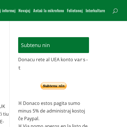
j informoj
Novajoj
Antaŭ la mikrofono
Felietonoj
Interkulture
Subtenu nin
Donacu rete al UEA konto
vars-
t
※ Donaco estos pagita sumo
 UK
minus 5% de administraj kostoj
i tiu
ĉe Paypal.
 E-
※ Via nomo aperos en la listo de