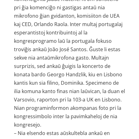
pri ĝia komenciĝo ni gastigas antaŭ nia
mikrofono ĝian gvidanton, komisiiton de UEA
kaj CED, Orlando Raola. Inter multaj portugalaj
esperantistoj kontribuintoj al la
kongresprogramo laŭ la portugala fokuso
troviĝis ankaŭ João José Santos. Ĝuste li estas
sekve nia antaŭmikrofona gasto. Multajn
surprizis, sed ankaŭ ĝuigis la koncerto de
konata bardo Georgo Handzlik, kiu en Lisbono
kantis kun sia filino, Dominika. Specimeno de
ilia komuna kanto finas nian laŭvican, la duan el
Varsovio, raporton pri la 103-a UK en Lisbono.
Nian programinformon akompanas foto pri la
kongressimbolo inter la pavimkaheloj de nia
kongresejo.
– Nia elsendo estas aŭskultebla ankaŭ en