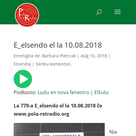
E_elsendo el la 10.08.2018
Enretigita de:
Barbara Pietrzak
|
Aŭg 10, 2018
|
Elsendoj
|
Skribu komenton.
Podkasto:
Ludu en nova fenestro
|
Elŝutu
La 779-a E_elsendo el la 10.08.2018 ĉe
www.pola-retradio.org
Nia