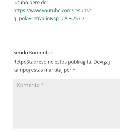
jutubo pere de:
https://www.youtube.com/results?
q=pola+retradio&sp=CAI%253D
Sendu Komenton
Retpoŝtadreso ne estos publikigita.
Devigaj
kampoj estas markitaj per
*