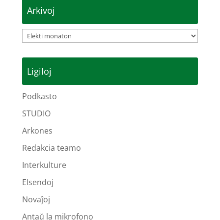
Arkivoj
Arkivoj
Ligiloj
Podkasto
STUDIO
Arkones
Redakcia teamo
Interkulture
Elsendoj
Novaĵoj
Antaŭ la mikrofono