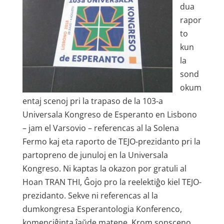
dua
rapor
to
kun
la
sond
okum
entaj scenoj pri la trapaso de la 103-a
Universala Kongreso de Esperanto en Lisbono
– jam el Varsovio – referencas al la Solena
Fermo kaj eta raporto de TEJO-prezidanto pri la
partopreno de junuloj en la Universala
Kongreso. Ni kaptas la okazon por gratuli al
Hoan TRAN THI, Ĝojo pro la reelektiĝo kiel TEJO-
prezidanto. Sekve ni referencas al la
dumkongresa Esperantologia Konferenco,
komenciĝinta ĵaŭde matene. Krom sonsceno