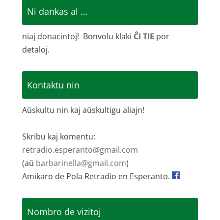
Ni dankas al …
niaj donacintoj! Bonvolu klaki
ĈI TIE
por
detaloj.
Kontaktu nin
Aŭskultu nin kaj aŭskultigu aliajn!
Skribu kaj komentu:
retradio.esperanto@gmail.com
(aŭ
barbarinella@gmail.com
)
Amikaro de Pola Retradio en Esperanto.
Nombro de vizitoj