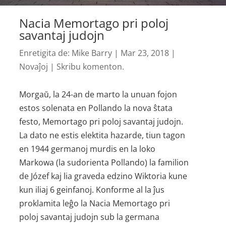
Nacia Memortago pri poloj
savantaj judojn
Enretigita de:
Mike Barry
|
Mar 23, 2018
|
Novaĵoj
|
Skribu komenton.
Morgaŭ, la 24-an de marto la unuan fojon
estos solenata en Pollando la nova ŝtata
festo, Memortago pri poloj savantaj judojn.
La dato ne estis elektita hazarde, tiun tagon
en 1944 germanoj murdis en la loko
Markowa (la sudorienta Pollando) la familion
de Józef kaj lia graveda edzino Wiktoria kune
kun iliaj 6 geinfanoj. Konforme al la ĵus
proklamita leĝo la Nacia Memortago pri
poloj savantaj judojn sub la germana