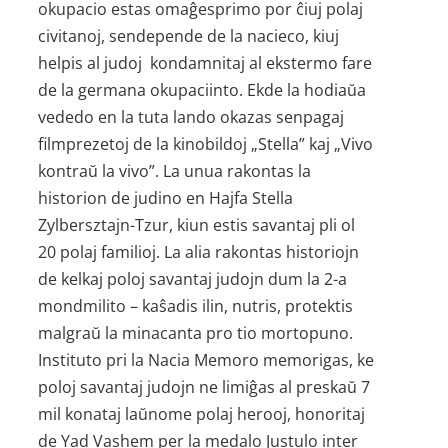
okupacio estas omaĝesprimo por ĉiuj polaj
civitanoj, sendepende de la nacieco, kiuj
helpis al judoj kondamnitaj al ekstermo fare
de la germana okupaciinto. Ekde la hodiaŭa
vededo en la tuta lando okazas senpagaj
filmprezetoj de la kinobildoj „Stella” kaj „Vivo
kontraŭ la vivo”. La unua rakontas la
historion de judino en Hajfa Stella
Zylbersztajn-Tzur, kiun estis savantaj pli ol
20 polaj familioj. La alia rakontas historiojn
de kelkaj poloj savantaj judojn dum la 2-a
mondmilito – kaŝadis ilin, nutris, protektis
malgraŭ la minacanta pro tio mortopuno.
Instituto pri la Nacia Memoro memorigas, ke
poloj savantaj judojn ne limiĝas al preskaŭ 7
mil konataj laŭnome polaj herooj, honoritaj
de Yad Vashem per la medalo Justulo inter