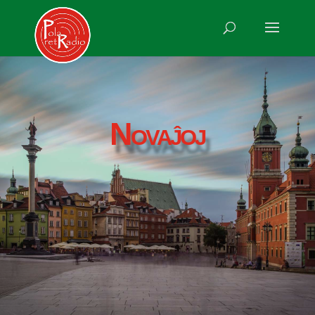
Novaĵoj