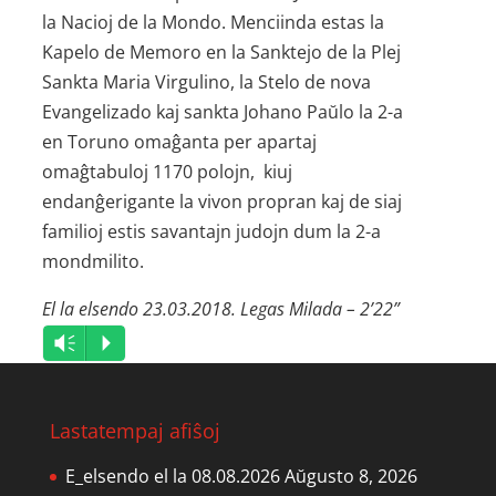
la Nacioj de la Mondo. Menciinda estas la
Kapelo de Memoro en la Sanktejo de la Plej
Sankta Maria Virgulino, la Stelo de nova
Evangelizado kaj sankta Johano Paŭlo la 2-a
en Toruno omaĝanta per apartaj
omaĝtabuloj 1170 polojn, kiuj
endanĝerigante la vivon propran kaj de siaj
familioj estis savantajn judojn dum la 2-a
mondmilito.
El la elsendo 23.03.2018. Legas Milada – 2’22”
Audio
Vm
P
Player
Lastatempaj afiŝoj
E_elsendo el la 08.08.2026
Aŭgusto 8, 2026