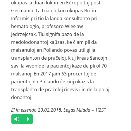
okupas la duan lokon en Eŭropo tuj post
Germanio. La trian lokon okupas Britio.
Informis pri tio la landa konsultanto pri
hematologio, profesoro Wiesław
Jędrzejczak. Tiu signifa bazo de la
medolodonantoj kaŭzas, ke ĉiam pli da
malsanuloj en Pollando povas utiligi la
transplanton de praĉeloj, kiuj kreas ŝancojn
savi la vivon de la pacientoj kaze de pli ol 70
malsanoj. En 2017 jam 63 procentoj de
pacientoj en Pollando ĉe kiuj okazis la
transplanto de praĉeloj ricevis ilin de la polaj
donantoj.
El la elsendo 20.02.2018. Legas Milada – 1’25”
Audio
Vm
P
Player