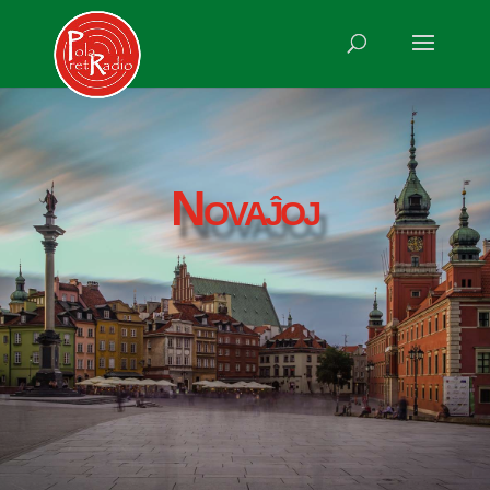
Novaĵoj