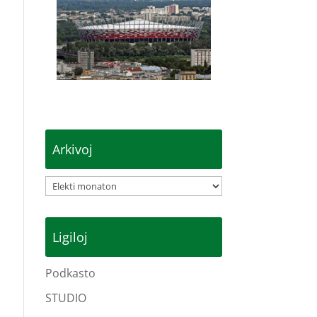
Arkivoj
Arkivoj
Ligiloj
Podkasto
STUDIO