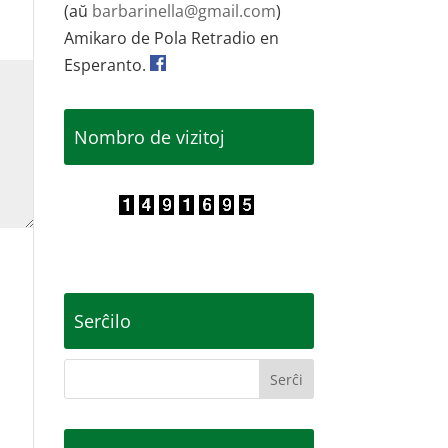
(aŭ
barbarinella@gmail.com
)
Amikaro de Pola Retradio en
Esperanto.
Nombro de vizitoj
Serĉilo