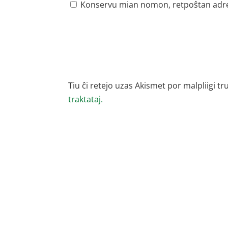
Konservu mian nomon, retpoŝtan adreson
Tiu ĉi retejo uzas Akismet por malpliigi tr
traktataj.