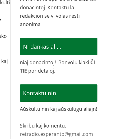
kulti
donacintoj. Kontaktu la
redakcion se vi volas resti
e
anonima
asko
Ni dankas al …
 kaj
niaj donacintoj! Bonvolu klaki
ĈI
TIE
por detaloj.
Kontaktu nin
Aŭskultu nin kaj aŭskultigu aliajn!
Skribu kaj komentu:
retradio.esperanto@gmail.com