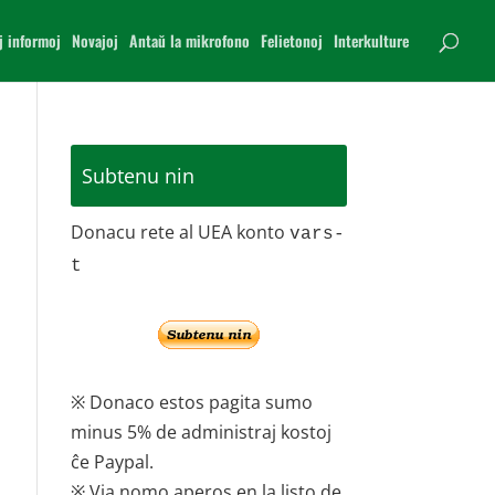
j informoj
Novajoj
Antaŭ la mikrofono
Felietonoj
Interkulture
Subtenu nin
Donacu rete al UEA konto
vars-
t
※ Donaco estos pagita sumo
minus 5% de administraj kostoj
ĉe Paypal.
※ Via nomo aperos en la listo de