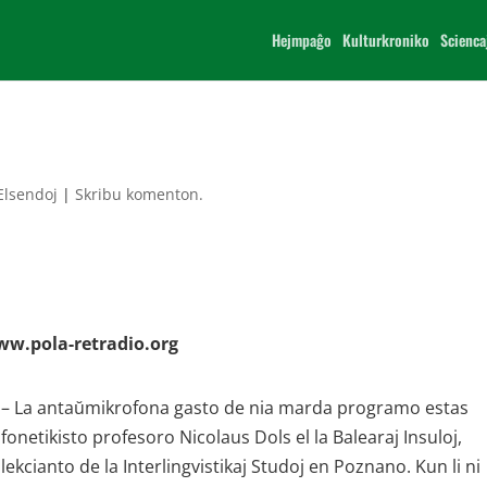
Hejmpaĝo
Kulturkroniko
Scienca
Elsendoj
|
Skribu komenton.
www.pola-retradio.org
– La antaŭmikrofona gasto de nia marda programo estas
fonetikisto profesoro Nicolaus Dols el la Balearaj Insuloj,
lekcianto de la Interlingvistikaj Studoj en Poznano. Kun li ni