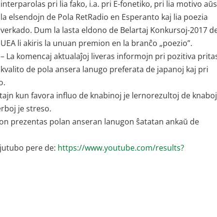
interparolas pri lia fako, i.a. pri E-fonetiko, pri lia motivo aŭs
la elsendojn de Pola RetRadio en Esperanto kaj lia poezia
verkado. Dum la lasta eldono de Belartaj Konkursoj-2017 d
UEA li akiris la unuan premion en la branĉo „poezio”.
– La komencaj aktualaĵoj liveras informojn pri pozitiva prit
a kvalito de pola ansera lanugo preferata de japanoj kaj pri
o.
ajn kun favora influo de knabinoj je lernorezultoj de knaboj
rboj je streso.
on prezentas polan anseran lanugon ŝatatan ankaŭ de
 jutubo pere de:
https://www.youtube.com/results?