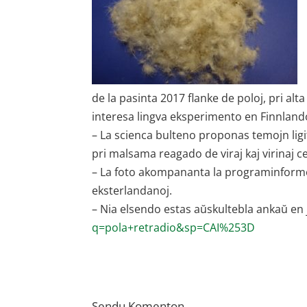
de la pasinta 2017 flanke de poloj, pri alt
interesa lingva eksperimento en Finnland
– La scienca bulteno proponas temojn ligit
pri malsama reagado de viraj kaj virinaj ce
– La foto akompananta la programinform
eksterlandanoj.
– Nia elsendo estas aŭskultebla ankaŭ en
q=pola+retradio&sp=CAI%253D
Sendu Komenton