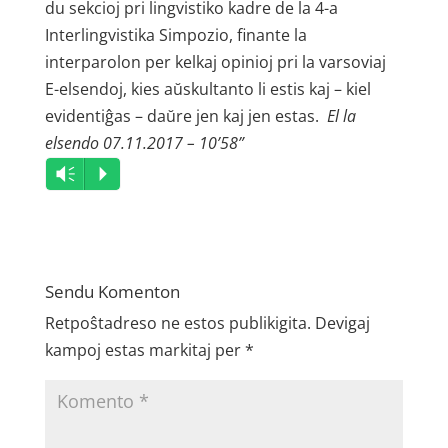
du sekcioj pri lingvistiko kadre de la 4-a
Interlingvistika Simpozio, finante la
interparolon per kelkaj opinioj pri la varsoviaj
E-elsendoj, kies aŭskultanto li estis kaj – kiel
evidentiĝas – daŭre jen kaj jen estas.
El la
elsendo 07.11.2017 – 10’58”
Audio
Vm
P
Player
Sendu Komenton
Retpoŝtadreso ne estos publikigita.
Devigaj
kampoj estas markitaj per
*