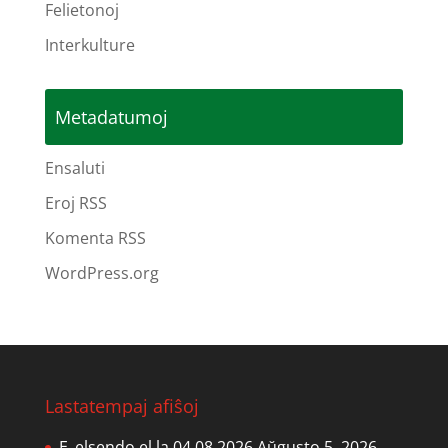
Felietonoj
Interkulture
Metadatumoj
Ensaluti
Eroj RSS
Komenta RSS
WordPress.org
Lastatempaj afiŝoj
E_elsendo el la 04.08.2026
Aŭgusto 5, 2026