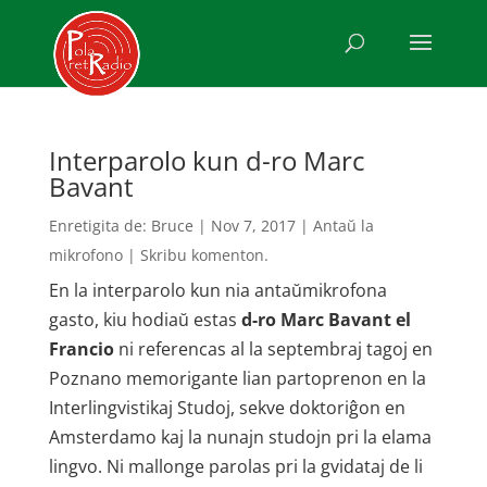
Interparolo kun d-ro Marc
Bavant
Enretigita de:
Bruce
|
Nov 7, 2017
|
Antaŭ la
mikrofono
|
Skribu komenton.
En la interparolo kun nia antaŭmikrofona
gasto, kiu hodiaŭ estas
d-ro Marc Bavant el
Francio
ni referencas al la septembraj tagoj en
Poznano memorigante lian partoprenon en la
Interlingvistikaj Studoj, sekve doktoriĝon en
Amsterdamo kaj la nunajn studojn pri la elama
lingvo. Ni mallonge parolas pri la gvidataj de li