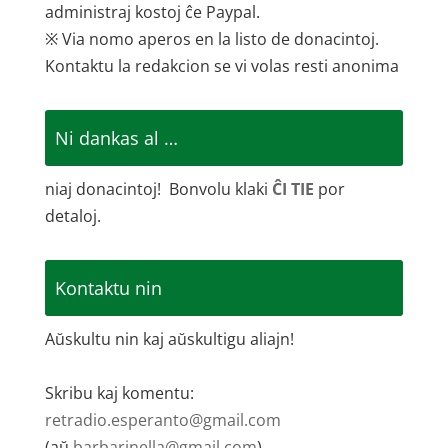
administraj kostoj ĉe Paypal.
※ Via nomo aperos en la listo de donacintoj.
Kontaktu la redakcion se vi volas resti anonima
Ni dankas al …
niaj donacintoj! Bonvolu klaki
ĈI TIE
por
detaloj.
Kontaktu nin
Aŭskultu nin kaj aŭskultigu aliajn!
Skribu kaj komentu:
retradio.esperanto@gmail.com
(aŭ
barbarinella@gmail.com
)