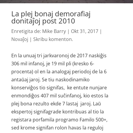
La plej bonaj demorafiaj
donitaĵoj post 2010
Enretigita de:
Mike Barry
|
Okt 31, 2017
|
Novaĵoj
|
Skribu komenton.
En la unuaj tri jarkvaronoj de 2017 naskiĝis
306 mil infanoj, je 19 mil pli (kresko 6-
procenta) ol en la analogaj periodoj de la 6
antaŭaj jaroj. Se tiu naskodinamiko
konserviĝos tio signifas, ke entute nunjare
enmondiĝos 407 mil suĉinfanoj, kio estos la
plej bona rezulto ekde 7 lastaj jaroj. Laŭ
ekspertoj signifagrade kontribuas al tio la
registara porfamila programo Familo 500+,
sed krome signifan rolon havas la reguloj