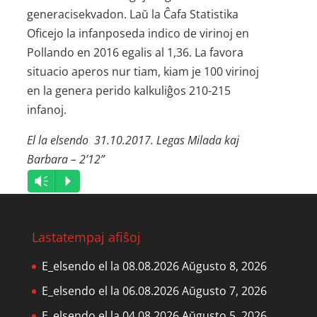
generacisekvadon. Laŭ la Ĉafa Statistika
Oficejo la infanposeda indico de virinoj en
Pollando en 2016 egalis al 1,36. La favora
situacio aperos nur tiam, kiam je 100 virinoj
en la genera perido kalkuliĝos 210-215
infanoj.
El la elsendo 31.10.2017. Legas Milada kaj
Barbara – 2’12”
Audio
Vm
P
Player
Lastatempaj afiŝoj
E_elsendo el la 08.08.2026
Aŭgusto 8, 2026
E_elsendo el la 06.08.2026
Aŭgusto 7, 2026
E_elsendo el la 04.08.2026
Aŭgusto 5, 2026