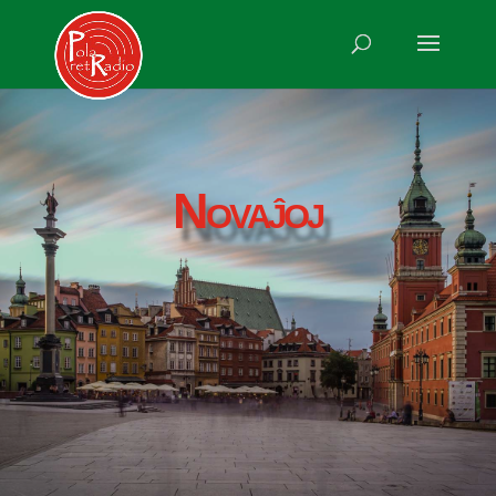
Novaĵoj