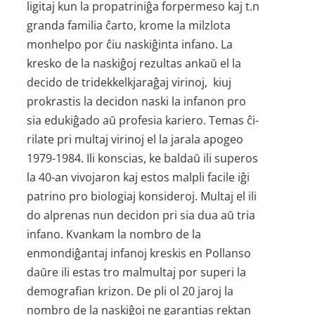
ligitaj kun la propatriniĝa forpermeso kaj t.n
granda familia ĉarto, krome la milzlota
monhelpo por ĉiu naskiĝinta infano. La
kresko de la naskiĝoj rezultas ankaŭ el la
decido de tridekkelkjaraĝaj virinoj, kiuj
prokrastis la decidon naski la infanon pro
sia edukiĝado aŭ profesia kariero. Temas ĉi-
rilate pri multaj virinoj el la jarala apogeo
1979-1984. Ili konscias, ke baldaŭ ili superos
la 40-an vivojaron kaj estos malpli facile iĝi
patrino pro biologiaj konsideroj. Multaj el ili
do alprenas nun decidon pri sia dua aŭ tria
infano. Kvankam la nombro de la
enmondiĝantaj infanoj kreskis en Pollanso
daŭre ili estas tro malmultaj por superi la
demografian krizon. De pli ol 20 jaroj la
nombro de la naskiĝoj ne garantias rektan