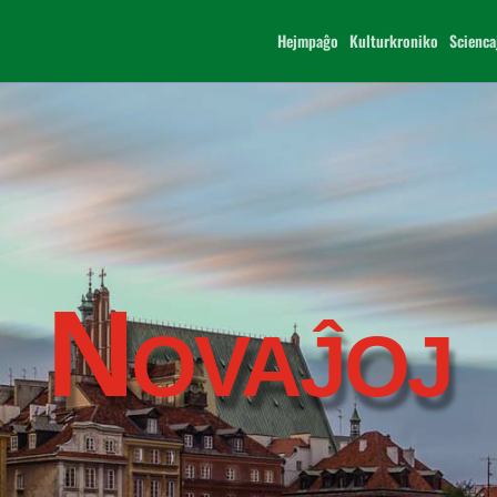
Hejmpaĝo
Kulturkroniko
Scienca
Novaĵoj