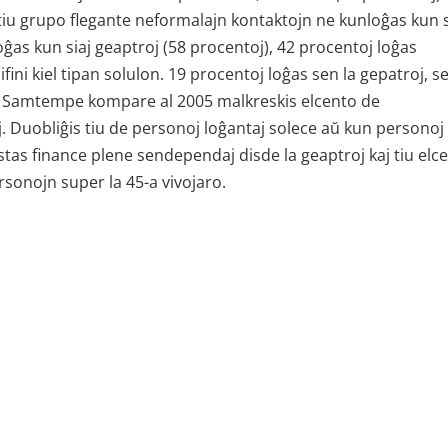
 tiu grupo flegante neformalajn kontaktojn ne kunloĝas kun 
loĝas kun siaj geaptroj (58 procentoj), 42 procentoj loĝas
ni kiel tipan solulon. 19 procentoj loĝas sen la gepatroj, s
. Samtempe kompare al 2005 malkreskis elcento de
oj. Duobliĝis tiu de personoj loĝantaj solece aŭ kun personoj 
 estas finance plene sendependaj disde la geaptroj kaj tiu elc
sonojn super la 45-a vivojaro.