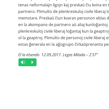
tenas neformalajn ligojn kaj preskaŭ ĉiu kvina en
partnero. Plimulto de plenkreskuloj civile liberaj 
memstare. Preskaŭ ĉiun kvaran personon eblas difi
en la akompano de partnero aŭ aliaj kunloĝantoj
plenkreskuloj civile liberaj loĝantaj kun la geaptr
ol la geaptroj. Plimulto de personoj civile liberaj
estas ĝenerala en la aĝogrupo ĉirkaŭprenanta per
El la elsendo 12.09.2017. Legas Milada – 2’37”
Audio
Vm
P
Player