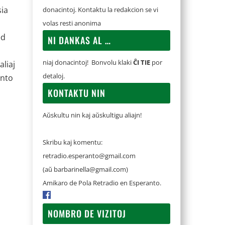
sia
donacintoj. Kontaktu la redakcion se vi
volas resti anonima
ed
NI DANKAS AL …
niaj donacintoj! Bonvolu klaki
ĈI TIE
por
aliaj
detaloj.
ento
KONTAKTU NIN
Aŭskultu nin kaj aŭskultigu aliajn!
Skribu kaj komentu:
retradio.esperanto@gmail.com
(aŭ
barbarinella@gmail.com
)
Amikaro de Pola Retradio en Esperanto.
NOMBRO DE VIZITOJ