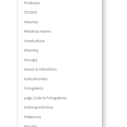
Podkasto
STUDIO
Arkones
Redakcia teamo
Interkulture
Elsendoj
Novaĵoj
Antaŭ la mikrofono
Kulturkroniko
Fotogalerio
paĝo 2 (de la Fotogalerio)
Sciencaj informoj
Felietonoj
Novaĵoj