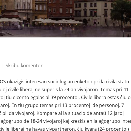
j
|
Skribu komenton.
S okazigis interesan sociologian enketon pri la civila stato
loj civile liberaj ne superis la 24-an vivojaron. Temas pri 41
j tiu elcento egalas al 39 procentoj. Civile libera estas ĉiu 
jaroj. En tiu grupo temas pri 13 procentoj de personoj. 7
 pli da vivojaroj. Kompare al la situacio de antaŭ 12 jaroj
 aĝogrupo de 18-24 vivojaroj kaj kreskis en la aĝogrupo inter
ivile liberaj ne havas vivpartneron, ĉiu kvara (24 procentoj)