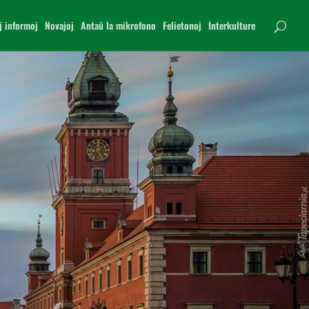
j informoj
Novajoj
Antaŭ la mikrofono
Felietonoj
Interkulture