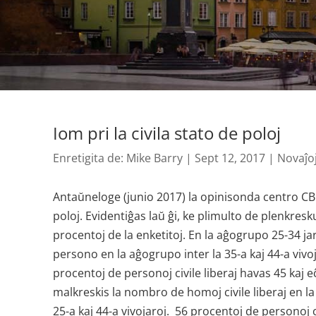
Iom pri la civila stato de poloj
Enretigita de:
Mike Barry
|
Sept 12, 2017
|
Novaĵo
Antaŭneloge (junio 2017) la opinisonda centro CBO
poloj. Evidentiĝas laŭ ĝi, ke plimulto de plenkresku
procentoj de la enketitoj. En la aĝogrupo 25-34 jaro
persono en la aĝogrupo inter la 35-a kaj 44-a vivo
procentoj de personoj civile liberaj havas 45 kaj eĉ
malkreskis la nombro de homoj civile liberaj en la
25-a kaj 44-a vivojaroj. 56 procentoj de personoj c