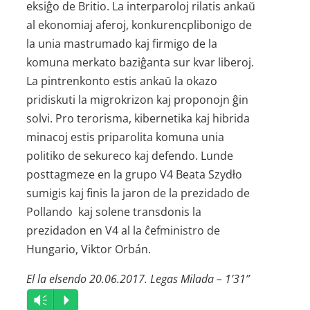
eksiĝo de Britio. La interparoloj rilatis ankaŭ
al ekonomiaj aferoj, konkurencplibonigo de
la unia mastrumado kaj firmigo de la
komuna merkato baziĝanta sur kvar liberoj.
La pintrenkonto estis ankaŭ la okazo
pridiskuti la migrokrizon kaj proponojn ĝin
solvi. Pro terorisma, kibernetika kaj hibrida
minacoj estis priparolita komuna unia
politiko de sekureco kaj defendo. Lunde
posttagmeze en la grupo V4 Beata Szydło
sumigis kaj finis la jaron de la prezidado de
Pollando kaj solene transdonis la
prezidadon en V4 al la ĉefministro de
Hungario, Viktor Orbán.
El la elsendo 20.06.2017. Legas Milada – 1’31”
Audio
Vm
P