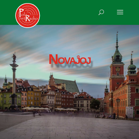
Novaĵoj