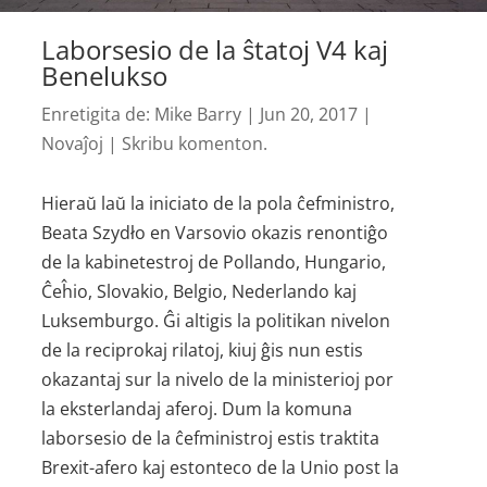
Laborsesio de la ŝtatoj V4 kaj
Benelukso
Enretigita de:
Mike Barry
|
Jun 20, 2017
|
Novaĵoj
|
Skribu komenton.
Hieraŭ laŭ la iniciato de la pola ĉefministro,
Beata Szydło en Varsovio okazis renontiĝo
de la kabinetestroj de Pollando, Hungario,
Ĉeĥio, Slovakio, Belgio, Nederlando kaj
Luksemburgo. Ĝi altigis la politikan nivelon
de la reciprokaj rilatoj, kiuj ĝis nun estis
okazantaj sur la nivelo de la ministerioj por
la eksterlandaj aferoj. Dum la komuna
laborsesio de la ĉefministroj estis traktita
Brexit-afero kaj estonteco de la Unio post la