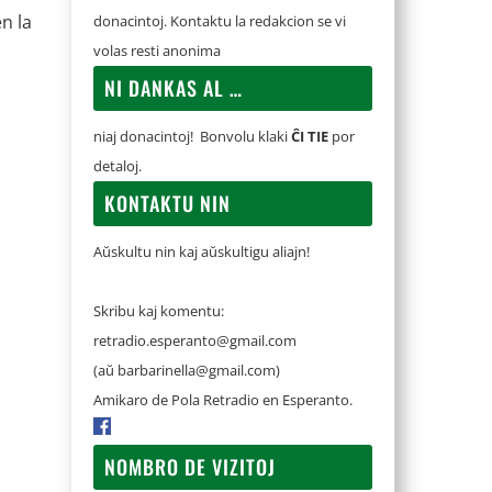
n la
donacintoj. Kontaktu la redakcion se vi
volas resti anonima
NI DANKAS AL …
niaj donacintoj! Bonvolu klaki
ĈI TIE
por
detaloj.
KONTAKTU NIN
Aŭskultu nin kaj aŭskultigu aliajn!
Skribu kaj komentu:
retradio.esperanto@gmail.com
(aŭ
barbarinella@gmail.com
)
Amikaro de Pola Retradio en Esperanto.
NOMBRO DE VIZITOJ