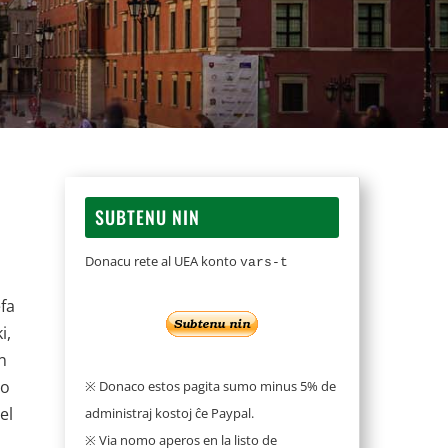
SUBTENU NIN
Donacu rete al UEA konto
vars-t
fa
i,
n
ro
※ Donaco estos pagita sumo minus 5% de
el
administraj kostoj ĉe Paypal.
※ Via nomo aperos en la listo de