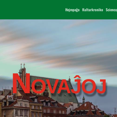
Hejmpaĝo
Kulturkroniko
Scienca
Novaĵoj