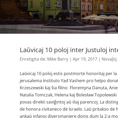
Laŭvicaj 10 poloj inter Justuloj in
Enretigita de:
Mike Barry
|
Apr 19, 2017
|
Novaĵoj
Laŭvicaj 10 poloj estis postmorte honoritaj per la
jerusalema Instituto Yad Vashem pro helpo donata
Krzeszewski kaj ŝia filino Florentyna Danuta, Ani
Natalia Tomczak, Helena kaj Bolesław Topolewski k
povas direkti saviĝintoj aŭ iliaj parencoj. La distin
de honora civitaneco de Israelo. Laŭ pritakso de h
ankaŭ infanoj diversmaniere donis dum la 2-a mon