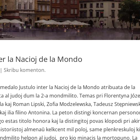
ter la Nacioj de la Mondo
|
Skribu komenton.
 medalo Justulo inter la Nacioj de la Mondo atribuata de la
 al judoj dum la 2-a mondmilito. Temas pri Florentyna Józe
ela kaj Roman Lipski, Zofia Modzelewska, Tadeusz Stępniewsk
aj ilia filino Antonina. La peton distingi koncernan persono
go estas titolo honora kaj la distingitoj povas klopodi pri aki
istoriistoj almenaŭ kelkcent mil poloj, same plenkreskuloj ki
dmilito helpon al judoj, pro kio minacis la mortopuno. La