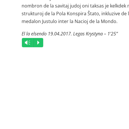
nombron de la savitaj judoj oni taksas je kelkdek 
strukturoj de la Pola Konspira Ŝtato, inkluzive de l
medalon Justulo inter la Nacioj de la Mondo.
El la elsendo 19.04.2017. Legas Krystyna – 1’25”
Audio
Vm
P
Player