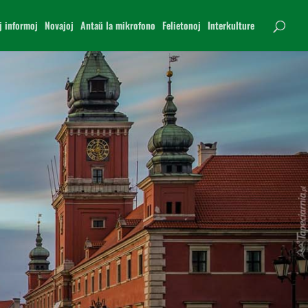
j informoj
Novajoj
Antaŭ la mikrofono
Felietonoj
Interkulture