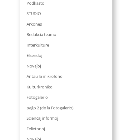
Podkasto
STUDIO
Arkones
Redakcia teamo
Interkulture
Elsendoj
Novaĵoj
Antaŭ la mikrofono
Kulturkroniko
Fotogalerio
paĝo 2 (de la Fotogalerio)
Sciencaj informoj
Felietonoj
Novaĵoj