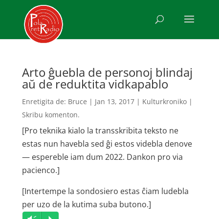
Arto ĝuebla de personoj blindaj
aŭ de reduktita vidkapablo
Enretigita de:
Bruce
|
Jan 13, 2017
|
Kulturkroniko
|
Skribu komenton.
[Pro teknika kialo la transskribita teksto ne
estas nun havebla sed ĝi estos videbla denove
— espereble iam dum 2022. Dankon pro via
pacienco.]
[Intertempe la sondosiero estas ĉiam ludebla
per uzo de la kutima suba butono.]
Audio