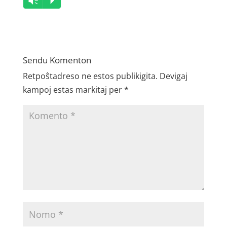
Vm
P
Player
Sendu Komenton
Retpoŝtadreso ne estos publikigita.
Devigaj
kampoj estas markitaj per
*