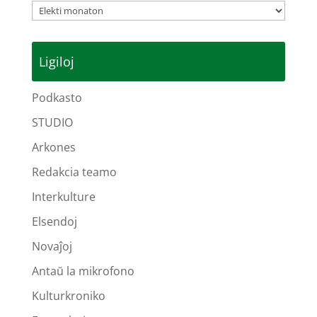
Arkivoj
Ligiloj
Podkasto
STUDIO
Arkones
Redakcia teamo
Interkulture
Elsendoj
Novaĵoj
Antaŭ la mikrofono
Kulturkroniko