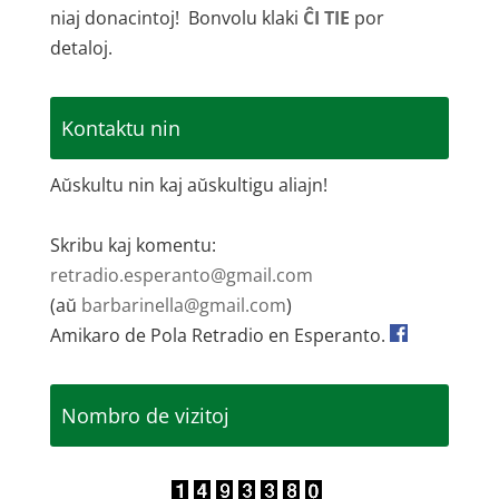
niaj donacintoj! Bonvolu klaki
ĈI TIE
por
detaloj.
Kontaktu nin
Aŭskultu nin kaj aŭskultigu aliajn!
Skribu kaj komentu:
retradio.esperanto@gmail.com
(aŭ
barbarinella@gmail.com
)
Amikaro de Pola Retradio en Esperanto.
Nombro de vizitoj