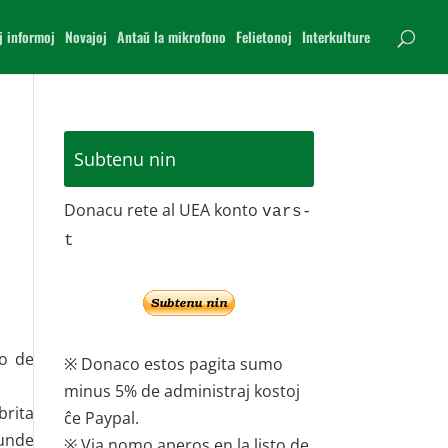
j informoj
Novajoj
Antaŭ la mikrofono
Felietonoj
Interkulture
Subtenu nin
Donacu rete al UEA konto
vars-
t
no de
※ Donaco estos pagita sumo
minus 5% de administraj kostoj
rita
ĉe Paypal.
lunde
※ Via nomo aperos en la listo de