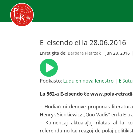
E_elsendo el la 28.06.2016
Enretigita de:
Barbara Pietrzak
|
Jun 28, 2016
Podkasto:
Ludu en nova fenestro
|
Elŝutu
La 562-a E-elsendo ĉe www.pola-retradio
– Hodiaŭ ni denove proponas literatur
Henryk Sienkiewicz „Quo Vadis” en la E-t
– Komencaj aktualaĵoj rilatas al la 
referendumo kaj reagoj de polaj politikis