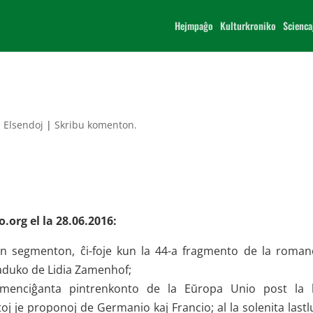
Hejmpaĝo
Kulturkroniko
Scienca
|
Elsendoj
|
Skribu komenton.
.org el la 28.06.2016:
an segmenton, ĉi-foje kun la 44-a fragmento de la roma
raduko de Lidia Zamenhof;
komenciĝanta pintrenkonto de la Eŭropa Unio post la b
toj je proponoj de Germanio kaj Francio; al la solenita last