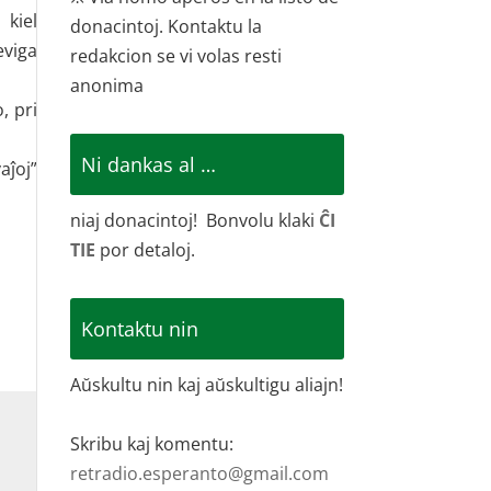
 kiel
donacintoj. Kontaktu la
eviga
redakcion se vi volas resti
anonima
, pri
Ni dankas al …
aĵoj”
niaj donacintoj! Bonvolu klaki
ĈI
TIE
por detaloj.
Kontaktu nin
Aŭskultu nin kaj aŭskultigu aliajn!
Skribu kaj komentu:
retradio.esperanto@gmail.com