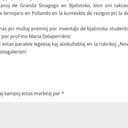
manoj de Granda Sinagogo en Bjalistoko, kion oni taksas
la lernojaro en Pollando en la kunteskto de rezigno pri la d
mas pri multaj premioj por inventaĵo de bjalistoka studento
to por prof-ino Maria Delaperrière;
j estas paralele legeblaj kaj aŭskulteblaj en la rubrikoj „Nov
fotogalerion!
aj kampoj estas markitaj per
*