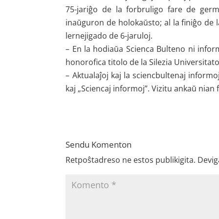
75-jariĝo de la forbruligo fare de ger
inaŭguron de holokaŭsto; al la finiĝo de 
lernejigado de 6-jaruloj.
– En la hodiaŭa Scienca Bulteno ni infor
honorofica titolo de la Silezia Universita
– Aktualaĵoj kaj la sciencbultenaj informo
kaj „Sciencaj informoj”. Vizitu ankaŭ nian 
Sendu Komenton
Retpoŝtadreso ne estos publikigita.
Devig