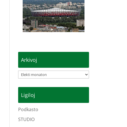
Arkivoj
Arkivoj
Ligiloj
Podkasto
STUDIO