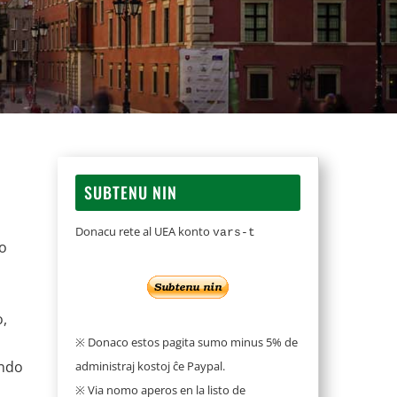
SUBTENU NIN
Donacu rete al UEA konto
vars-t
o
o,
※ Donaco estos pagita sumo minus 5% de
ondo
administraj kostoj ĉe Paypal.
※ Via nomo aperos en la listo de