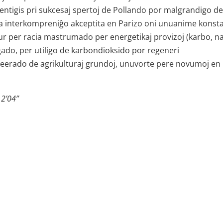
entigis pri sukcesaj spertoj de Pollando por malgrandigo de
a interkompreniĝo akceptita en Parizo oni unuanime konsta
nur per racia mastrumado per energetikaj provizoj (karbo, na
igado, per utiligo de karbondioksido por regeneri
geerado de agrikulturaj grundoj, unuvorte pere novumoj en 
 2’04”