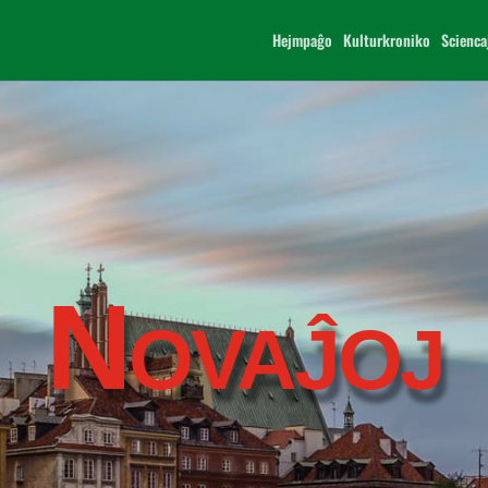
Hejmpaĝo
Kulturkroniko
Scienca
Novaĵoj