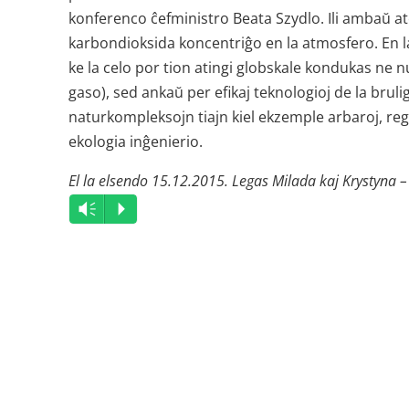
konferenco ĉefministro Beata Szydlo. Ili ambaŭ at
karbondioksida koncentriĝo en la atmosfero. En l
ke la celo por tion atingi globskale kondukas ne 
gaso), sed ankaŭ per efikaj teknologioj de la brul
naturkompleksojn tiajn kiel ekzemple arbaroj, re
ekologia inĝenierio.
El la elsendo 15.12.2015. Legas Milada kaj Krystyna –
Audio
Vm
P
Player