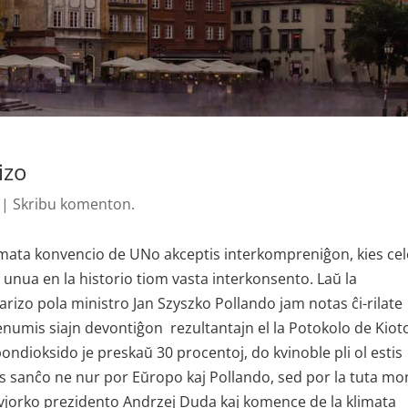
izo
|
Skribu komenton.
imata konvencio de UNo akceptis interkompreniĝon, kies cel
 unua en la historio tiom vasta interkonsento. Laŭ la
rizo pola ministro Jan Szyszko Pollando jam notas ĉi-rilate
enumis siajn devontiĝon rezultantajn el la Potokolo de Kiot
bondioksido je preskaŭ 30 procentoj, do kvinoble pli ol estis
estas sanĉo ne nur por Eŭropo kaj Pollando, sed por la tuta m
jorko prezidento Andrzej Duda kaj komence de la klimata