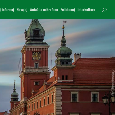
j informoj
Novajoj
Antaŭ la mikrofono
Felietonoj
Interkulture