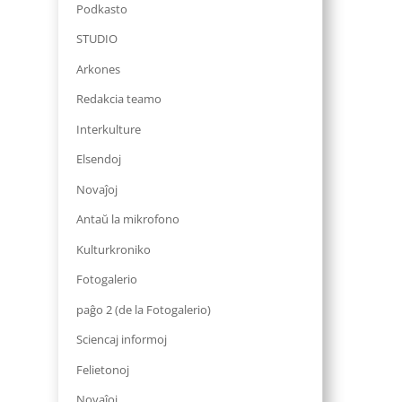
Podkasto
STUDIO
Arkones
Redakcia teamo
Interkulture
Elsendoj
Novaĵoj
Antaŭ la mikrofono
Kulturkroniko
Fotogalerio
paĝo 2 (de la Fotogalerio)
Sciencaj informoj
Felietonoj
Novaĵoj