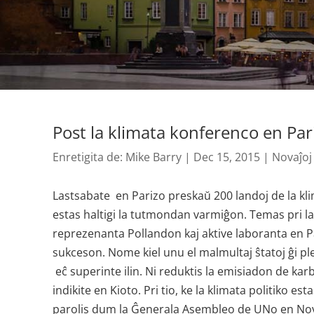
Post la klimata konferenco en Par
Enretigita de:
Mike Barry
|
Dec 15, 2015
|
Novaĵoj
Lastsabate en Parizo preskaŭ 200 landoj de la kl
estas haltigi la tutmondan varmiĝon. Temas pri la
reprezenanta Pollandon kaj aktive laboranta en Pa
sukceson. Nome kiel unu el malmultaj ŝtatoj ĝi pl
eĉ superinte ilin. Ni reduktis la emisiadon de kar
indikite en Kioto. Pri tio, ke la klimata politiko 
parolis dum la Ĝenerala Asembleo de UNo en Nov