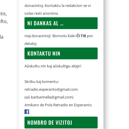
donacintoj. Kontaktu la redakcion se vi
tis,
volas resti anonima
fto,
NI DANKAS AL …
niaj donacintoj! Bonvolu klaki
ĈI TIE
por
la
detaloj.
KONTAKTU NIN
Aŭskultu nin kaj aŭskultigu aliajn!
Skribu kaj komentu:
retradio.esperanto@gmail.com
(aŭ
barbarinella@gmail.com
)
Amikaro de Pola Retradio en Esperanto.
NOMBRO DE VIZITOJ