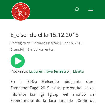
E_elsendo el la 15.12.2015
Enretigita de:
Barbara Pietrzak
|
Dec 15, 2015
|
Elsendoj
|
Skribu komenton.
Podkasto:
Ludu en nova fenestro
|
Elŝutu
En la 506-a E-elsendo aŭdiĝanta dum
Zamenhof-Tago 2015 estas prezentitaj kelkaj
informoj kun ĝi ligitaj, kiel anonco de
Esperantisto de la Jaro fare de „Ondo de