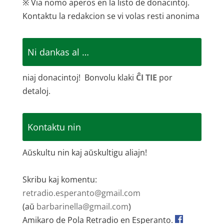
※ Via nomo aperos en la listo de donacintoj.
Kontaktu la redakcion se vi volas resti anonima
Ni dankas al …
niaj donacintoj! Bonvolu klaki
ĈI TIE
por
detaloj.
Kontaktu nin
Aŭskultu nin kaj aŭskultigu aliajn!
Skribu kaj komentu:
retradio.esperanto@gmail.com
(aŭ
barbarinella@gmail.com
)
Amikaro de Pola Retradio en Esperanto.