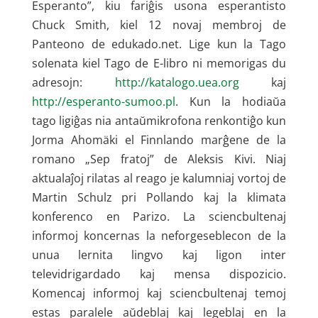
Esperanto”, kiu fariĝis usona esperantisto
Chuck Smith, kiel 12 novaj membroj de
Panteono de edukado.net. Lige kun la Tago
solenata kiel Tago de E-libro ni memorigas du
adresojn:
http://katalogo.uea.org
kaj
http://esperanto-sumoo.pl
. Kun la hodiaŭa
tago ligiĝas nia antaŭmikrofona renkontiĝo kun
Jorma Ahomäki el Finnlando marĝene de la
romano „Sep fratoj” de Aleksis Kivi. Niaj
aktualaĵoj rilatas al reago je kalumniaj vortoj de
Martin Schulz pri Pollando kaj la klimata
konferenco en Parizo. La sciencbultenaj
informoj koncernas la neforgeseblecon de la
unua lernita lingvo kaj ligon inter
televidrigardado kaj mensa dispozicio.
Komencaj informoj kaj sciencbultenaj temoj
estas paralele aŭdeblaj kaj legeblaj en la