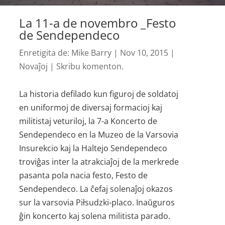
La 11-a de novembro _Festo
de Sendependeco
Enretigita de:
Mike Barry
|
Nov 10, 2015
|
Novaĵoj
|
Skribu komenton.
La historia defilado kun figuroj de soldatoj
en uniformoj de diversaj formacioj kaj
militistaj veturiloj, la 7-a Koncerto de
Sendependeco en la Muzeo de la Varsovia
Insurekcio kaj la Haltejo Sendependeco
troviĝas inter la atrakciaĵoj de la merkrede
pasanta pola nacia festo, Festo de
Sendependeco. La ĉefaj solenaĵoj okazos
sur la varsovia Piłsudzki-placo. Inaŭguros
ĝin koncerto kaj solena militista parado.