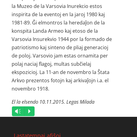
la Muzeo de la Varsovia Inurekcio estos
inspirita de la eventoj en la jaroj 1980 kaj
1981-89. Ĝi elmontros la heredaĵon de la
konspita Landa Armeo kaj etoso de la
Varsovia Insurekvio 1944 por la formado de
patriotismo kaj sinteno de pliaj generacioj
de poloj. Varsovio jam estas ornamita per
polaj naciaj flagoj, multas subĉielaj
ekspozicioj. La 11-an de novembro la Ŝtata
Arkvo prezentos fotojn kaj arkivaĵojn i.a. el
novembro 1918.
El la elsendo 10.11.2015. Legas Milada
Audio
Vm
P
Player
Lastatempaj afiŝoj