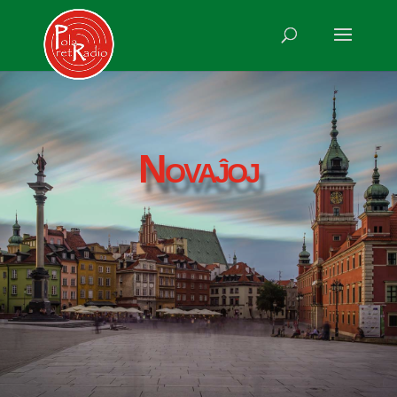
Novaĵoj