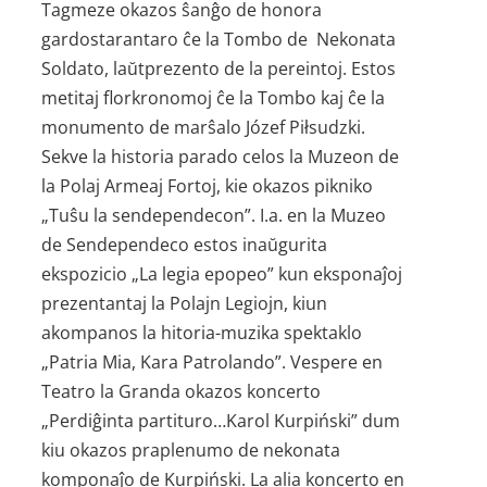
Tagmeze okazos ŝanĝo de honora
gardostarantaro ĉe la Tombo de Nekonata
Soldato, laŭtprezento de la pereintoj. Estos
metitaj florkronomoj ĉe la Tombo kaj ĉe la
monumento de marŝalo Józef Piłsudzki.
Sekve la historia parado celos la Muzeon de
la Polaj Armeaj Fortoj, kie okazos pikniko
„Tuŝu la sendependecon”. I.a. en la Muzeo
de Sendependeco estos inaŭgurita
ekspozicio „La legia epopeo” kun eksponaĵoj
prezentantaj la Polajn Legiojn, kiun
akompanos la hitoria-muzika spektaklo
„Patria Mia, Kara Patrolando”. Vespere en
Teatro la Granda okazos koncerto
„Perdiĝinta partituro…Karol Kurpiński” dum
kiu okazos praplenumo de nekonata
komponaĵo de Kurpiński. La alia koncerto en