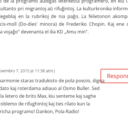
de la programo aŭdiĝas leterkesta programero, en kiu i.
skultanto pri migrantoj aŭ rifuĝintoj. La kulturkronika inform
j legeblaj en la rubrikoj de nia paĝo. La felietonon akom
cis-moll (Do-dies’ minora) de Frederiko Chopin. Kaj ene 
a vojaĝo” devenanta el ilia KD „Amu min”.
Novembro 7, 2015 je 11:38 atm.)
Respon
armonie staras tradukisto de pola poezio, digna
ato kaj roterdama adiauo al Osmo Buller. Sed
 la letero de brito Max, kiu senteme kaj saghe
blemo de rifughintoj kaj ties rilato kun la
 richa programo! Dankon, Pola Radio!