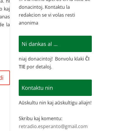
a. ni
donacintoj. Kontaktu la
o kaj
redakcion se vi volas resti
panas
anonima
de la
Ni dankas al …
niaj donacintoj! Bonvolu klaki
ĈI
TIE
por detaloj.
di
Kontaktu nin
Aŭskultu nin kaj aŭskultigu aliajn!
Skribu kaj komentu:
retradio.esperanto@gmail.com