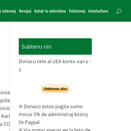
j informoj
Novajoj
Antaŭ la mikrofono
Felietonoj
Interkulture
Subtenu nin
Donacu rete al UEA konto
vars-
t
sovia
 pola
※ Donaco estos pagita sumo
zicio
minus 5% de administraj kostoj
 Karl
ĉe Paypal.
la CO
※ Via nomo aperos en la listo de