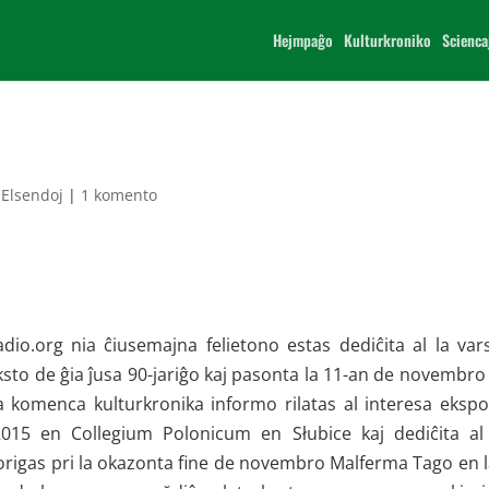
Hejmpaĝo
Kulturkroniko
Scienca
|
Elsendoj
|
1 komento
dio.org nia ĉiusemajna felietono estas dediĉita al la var
to de ĝia ĵusa 90-jariĝo kaj pasonta la 11-an de novembro
 komenca kulturkronika informo rilatas al interesa ekspo
15 en Collegium Polonicum en Słubice kaj dediĉita al
gas pri la okazonta fine de novembro Malferma Tago en 