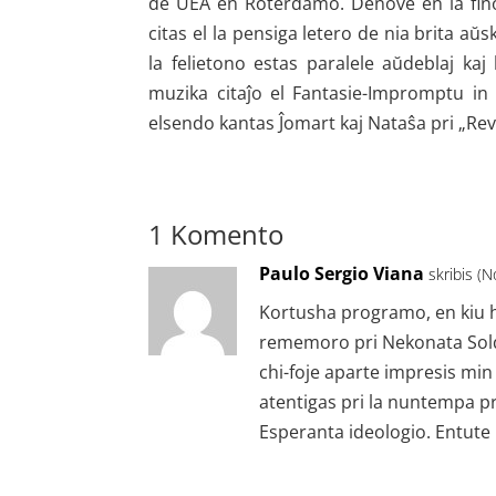
de UEA en Roterdamo. Denove en la fino 
citas el la pensiga letero de nia brita aŭ
la felietono estas paralele aŭdeblaj ka
muzika citaĵo el Fantasie-Impromptu in 
elsendo kantas Ĵomart kaj Nataŝa pri „Rev
1 Komento
Paulo Sergio Viana
skribis (
Kortusha programo, en kiu h
rememoro pri Nekonata Sold
chi-foje aparte impresis min
atentigas pri la nuntempa pro
Esperanta ideologio. Entute