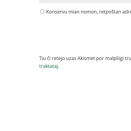
Konservu mian nomon, retpoŝtan adreson
Tiu ĉi retejo uzas Akismet por malpliigi tr
traktataj.