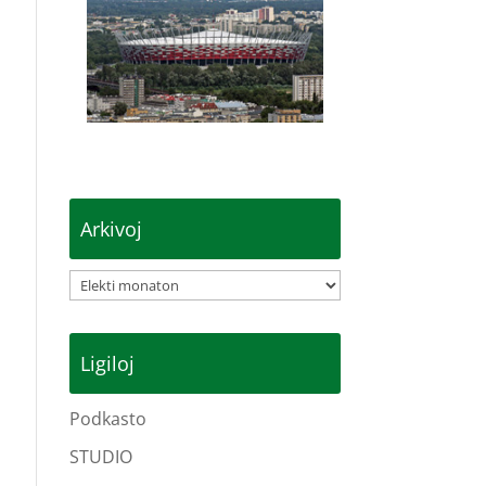
Arkivoj
Arkivoj
Ligiloj
Podkasto
STUDIO