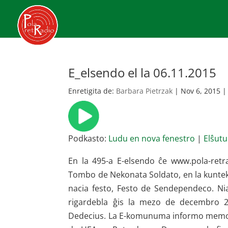
E_elsendo el la 06.11.2015
Enretigita de:
Barbara Pietrzak
|
Nov 6, 2015
Podkasto:
Ludu en nova fenestro
|
Elŝutu
En la 495-a E-elsendo ĉe www.pola-retra
Tombo de Nekonata Soldato, en la kunteks
nacia festo, Festo de Sendependeco. Nia
rigardebla ĝis la mezo de decembro 20
Dedecius. La E-komunuma informo memori