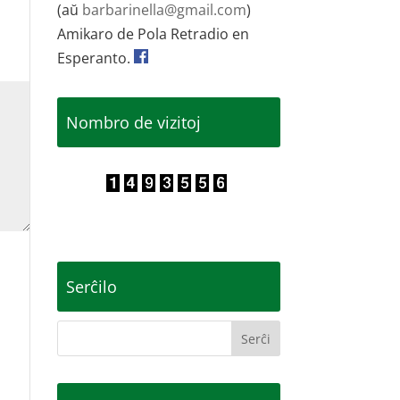
(aŭ
barbarinella@gmail.com
)
Amikaro de Pola Retradio en
Esperanto.
Nombro de vizitoj
Serĉilo