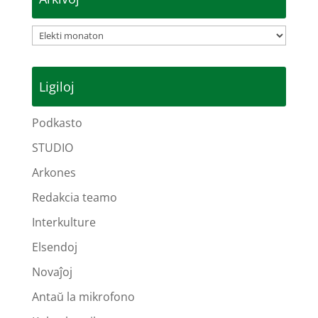
Arkivoj
Ligiloj
Podkasto
STUDIO
Arkones
Redakcia teamo
Interkulture
Elsendoj
Novaĵoj
Antaŭ la mikrofono