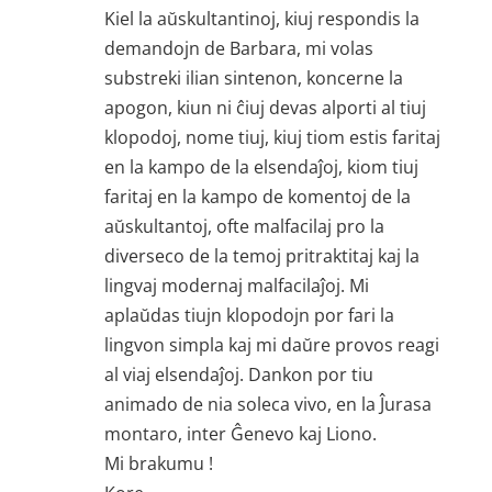
Kiel la aŭskultantinoj, kiuj respondis la
demandojn de Barbara, mi volas
substreki ilian sintenon, koncerne la
apogon, kiun ni ĉiuj devas alporti al tiuj
klopodoj, nome tiuj, kiuj tiom estis faritaj
en la kampo de la elsendaĵoj, kiom tiuj
faritaj en la kampo de komentoj de la
aŭskultantoj, ofte malfacilaj pro la
diverseco de la temoj pritraktitaj kaj la
lingvaj modernaj malfacilaĵoj. Mi
aplaŭdas tiujn klopodojn por fari la
lingvon simpla kaj mi daŭre provos reagi
al viaj elsendaĵoj. Dankon por tiu
animado de nia soleca vivo, en la Ĵurasa
montaro, inter Ĝenevo kaj Liono.
Mi brakumu !