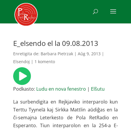
E_elsendo el la 09.08.2013
Enretigita de:
Barbara Pietrzak
|
Aŭg 9, 2013
|
Elsendoj
|
1 komento
Podkasto:
Ludu en nova fenestro
|
Elŝutu
La surbendigita en Rejkjaviko interparolo kun
Terttu Tyynelä kaj Sirkka Mattlin aŭdiĝas en la
ĉi-semajna Leterkesto de Pola RetRadio en
Esperanto. Tiun interparolon en la 254-a E-