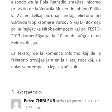
elsendo de la Pola Retradio antaŭas informo
pri vizito de la Veturila Muzeo de Johano Paŭlo
la 2-a en kelkaj eŭropaj landoj, felietono pri
vizitinda tropiksomere Varsovio kaj E-informoj:
pri la Rejkjavika Nitobe-simpozio kaj pri FESTO-
2013 komenĉiĝanta la 10-an de aŭgusto en
Kelmis, Belgio.
La tekstoj de la komenca informo kaj de la
felietono troviĝas jam en la rilataj rubrikoj, kie
eblas samtempe ilin legi kaj aŭskulti.
1 Komento
Petro CHIBLEUR
skribis (Aŭgusto 12, 2013 je
12:36 ptm.)