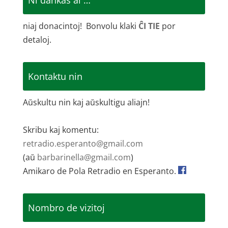
Ni dankas al …
niaj donacintoj! Bonvolu klaki
ĈI TIE
por
detaloj.
Kontaktu nin
Aŭskultu nin kaj aŭskultigu aliajn!
Skribu kaj komentu:
retradio.esperanto@gmail.com
(aŭ
barbarinella@gmail.com
)
Amikaro de Pola Retradio en Esperanto.
Nombro de vizitoj