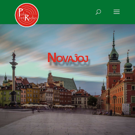
Novaĵoj