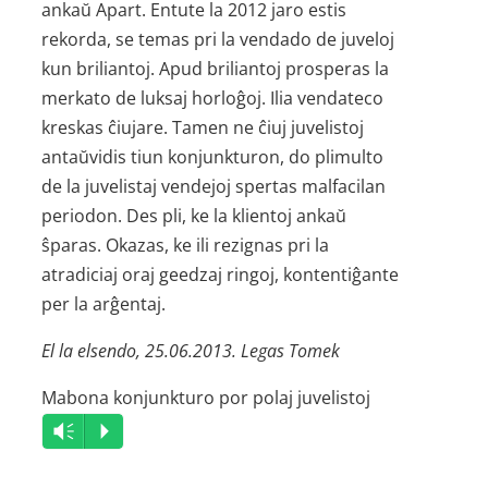
ankaŭ Apart. Entute la 2012 jaro estis
rekorda, se temas pri la vendado de juveloj
kun briliantoj. Apud briliantoj prosperas la
merkato de luksaj horloĝoj. Ilia vendateco
kreskas ĉiujare. Tamen ne ĉiuj juvelistoj
antaŭvidis tiun konjunkturon, do plimulto
de la juvelistaj vendejoj spertas malfacilan
periodon. Des pli, ke la klientoj ankaŭ
ŝparas. Okazas, ke ili rezignas pri la
atradiciaj oraj geedzaj ringoj, kontentiĝante
per la arĝentaj.
El la elsendo, 25.06.2013. Legas Tomek
Mabona konjunkturo por polaj juvelistoj
Audio
Vm
P
Player