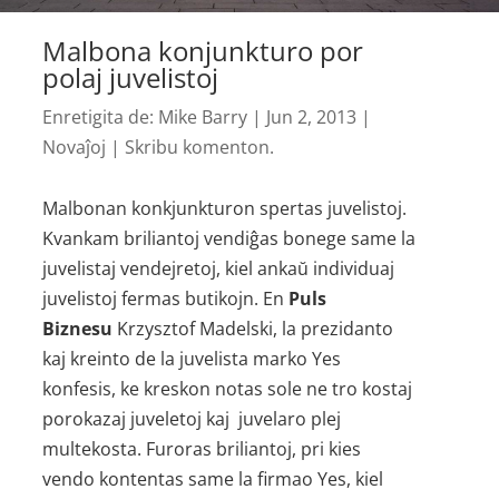
Malbona konjunkturo por
polaj juvelistoj
Enretigita de:
Mike Barry
|
Jun 2, 2013
|
Novaĵoj
|
Skribu komenton.
Malbonan konk­junkturon spertas juvelistoj.
Kvankam briliantoj vendiĝas bonege same la
juvelistaj vendejretoj, kiel ankaŭ individuaj
juvelistoj fermas butikojn. En
Puls
Biznesu
Krzysztof Madelski, la prezidanto
kaj kreinto de la juvelista marko Yes
konfesis, ke kreskon notas sole ne tro kostaj
porokazaj juveletoj kaj juvelaro plej
multekosta. Furoras briliantoj, pri kies
vendo kontentas same la firmao Yes, kiel