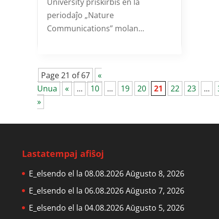
University priskirbis en la
periodaĵo „Nature
Communications” molan...
Page 21 of 67
«
Unua
«
...
10
...
19
20
21
22
23
...
»
Lastatempaj afiŝoj
E_elsendo el la 08.08.2026
Aŭgusto 8, 2026
E_elsendo el la 06.08.2026
Aŭgusto 7, 2026
E_elsendo el la 04.08.2026
Aŭgusto 5, 2026