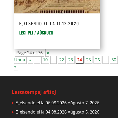
E_ELSENDO EL LA 11.12.2020
LEGI PLI / AŬSKULTI
Page 24 of 76
«
Unua
«
...
10
...
22
23
24
25
26
...
30
»
Lastatempaj afiŝoj
E_elsendo el la 06.08.2026
Aŭgusto 7, 2026
E_elsendo el la 04.08.2026
Aŭgusto 5, 2026