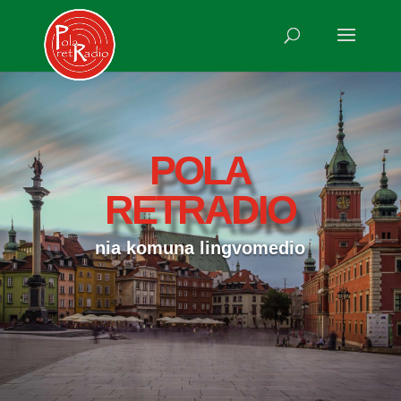
POLA
RETRADIO
nia komuna lingvomedio