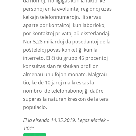
da homoj. Tio ligiĝas kun la fakto, ke
personoj en la evoluintaj regionoj uzas
kelkajn telefonnumerojn. Ili servas
aparte por kontaktoj kun laborloko,
por kontaktoj privataj aŭ eksterlandaj.
Nur 5,28 miliardoj da posedantoj de la
poŝtelefoj povas konketiĝi kun la
interreto. El ĉi tiu grupo 45 procentoj
konsultas sian fejsbukan profilon
almenaŭ unu fojon monate. Malgraŭ
tio, ke de 10 jaroj malkreskas la
nombro de telefonabonoj ĝi daŭre
superas la naturan kreskon de la tera
populacio.
El la elsendo 14.05.2019. Legas Maciek –
1’01”