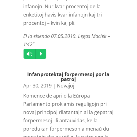
infanojn. Nur kvar procentoj de la
enketitoj havis kvar infanojn kaj tri
procentoj – kvin kaj pli.
El la elsendo 07.05.2019. Legas Maciek –
1’42”
Audio
Vm
P
Player
Infanprotektaj forpermesoj por la
patroj
Apr 30, 2019
|
Novaĵoj
Komence de aprilo la Eŭropa
Parlamento proklamis reguligojn pri
novaj principoj rilatantajn al la gepatraj
forpermesoj. Ili antaŭvidas, ke la
poredukan forpermeson almenaŭ du
monatojn devos utiligi la patro sen la