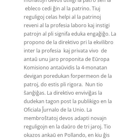
ebleco cedi ĝin al la patrino. Tiuj
reguligoj celas helpi al la patrinoj
reveni al la profesia laboro kaj instigi
patrojn al pli signifa eduka engaĝiĝo. La
propono de la direktivo pri la ekvilibro
inter la profesia kaj privata vivo de
antaŭ unu jaro proponita de Eŭropa
Komisiono antaŭvidis la 4-monatan
devigan poredukan forpermeon de la
patroj, do estis pli rigora. Nun tio
ŝanĝiĝas. La direktivo enviviĝas la
dudekan tagon post la publikigo en la
Oficiala Ĵurnalo de la Unio. La
membroŝtatoj devos adapti novajn
reguligojn en la daŭro de tri jaroj. Tio
okazos ankaŭ en Pollando, en kiu ĝis