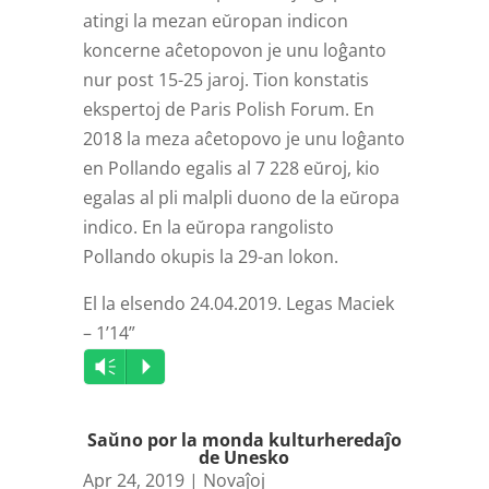
atingi la mezan eŭropan indicon
koncerne aĉetopovon je unu loĝanto
nur post 15-25 jaroj. Tion konstatis
ekspertoj de Paris Polish Forum. En
2018 la meza aĉetopovo je unu loĝanto
en Pollando egalis al 7 228 eŭroj, kio
egalas al pli malpli duono de la eŭropa
indico. En la eŭropa rangolisto
Pollando okupis la 29-an lokon.
El la elsendo 24.04.2019. Legas Maciek
– 1’14”
Audio
Vm
P
Player
Saŭno por la monda kulturheredaĵo
de Unesko
Apr 24, 2019
|
Novaĵoj