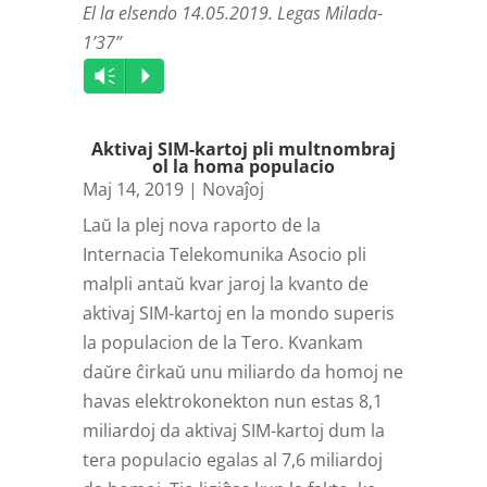
El la elsendo 14.05.2019. Legas Milada-
1’37”
Audio
Vm
P
Player
Aktivaj SIM-kartoj pli multnombraj
ol la homa populacio
Maj 14, 2019
|
Novaĵoj
Laŭ la plej nova raporto de la
Internacia Telekomunika Asocio pli
malpli antaŭ kvar jaroj la kvanto de
aktivaj SIM-kartoj en la mondo superis
la populacion de la Tero. Kvankam
daŭre ĉirkaŭ unu miliardo da homoj ne
havas elektrokonekton nun estas 8,1
miliardoj da aktivaj SIM-kartoj dum la
tera populacio egalas al 7,6 miliardoj