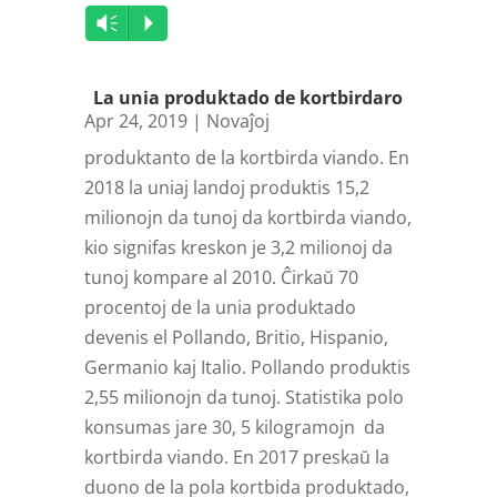
Audio
Vm
P
Player
La unia produktado de kortbirdaro
Apr 24, 2019
|
Novaĵoj
produktanto de la kortbirda viando. En
2018 la uniaj landoj produktis 15,2
milionojn da tunoj da kortbirda viando,
kio signifas kreskon je 3,2 milionoj da
tunoj kompare al 2010. Ĉirkaŭ 70
procentoj de la unia produktado
devenis el Pollando, Britio, Hispanio,
Germanio kaj Italio. Pollando produktis
2,55 milionojn da tunoj. Statistika polo
konsumas jare 30, 5 kilogramojn da
kortbirda viando. En 2017 preskaŭ la
duono de la pola kortbida produktado,