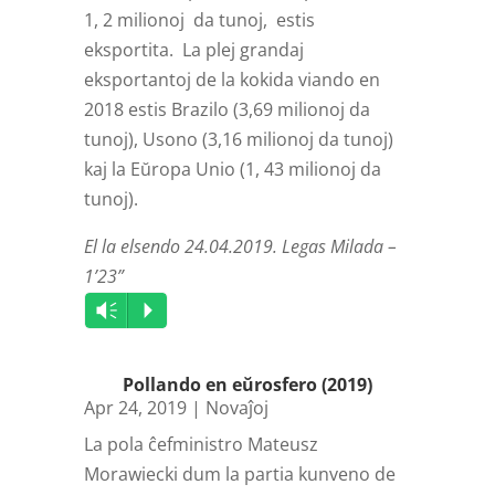
1, 2 milionoj da tunoj, estis
eksportita. La plej grandaj
eksportantoj de la kokida viando en
2018 estis Brazilo (3,69 milionoj da
tunoj), Usono (3,16 milionoj da tunoj)
kaj la Eŭropa Unio (1, 43 milionoj da
tunoj).
El la elsendo 24.04.2019. Legas Milada –
1’23”
Audio
Vm
P
Player
Pollando en eŭrosfero (2019)
Apr 24, 2019
|
Novaĵoj
La pola ĉefministro Mateusz
Morawiecki dum la partia kunveno de