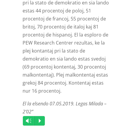
pri la stato de demokratio en sia lando
estas 44 procentoj de poloj, 51
procentoj de francoj, 55 procentoj de
britoj, 70 procentoj de italoj kaj 81
procentoj de hispanoj. El la esploro de
PEW Research Centrer rezultas, ke la
plej kontantaj pri la stato de
demokratio en sia lando estas svedoj
(69 procentoj kontentaj, 30 procentoj
malkontentaj). Plej malkontentaj estas
grekoj 84 procentoj. Kontentaj estas
nur 16 procentoj.
El la elsendo 07.05.2019. Legas Milada –
2’02”
Audio
Vm
P
Player