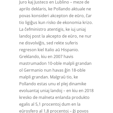
Juro kaj Justeco en Lublino – meze de
aprilo deklaris, ke Pollando aktuale ne
povas konsideri akcepton de eŭro, ĉar
tio ligiĝus kun risko de ekonomia krizo.
La ĉefministro atentigis, ke iuj uniaj
landoj post la akcepto de eŭro, ne nur
ne disvolviĝis, sed rekte suferis
regreson kiel Italio aŭ Hispanio.
Greklando, kiu en 2007 havis
mastrumadon 10-oble malpli grandan
ol Germanio nun havas ĝin 18-oble
malpli grandan. Malgraŭ tio, ke
Pollando estas unu el plej dinamike
evoluantaj uniaj landoj – en kiu en 2018
kresko de malneta enlanda produkto
egalis al 5,1 procentoj dum en la
eŭrosfero al 1,8 procentoj – ĝi povos