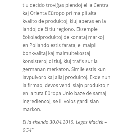
tiu decido troviĝas plendoj el la Centra
kaj Orienta Eŭropo pri malpli alta
kvalito de produktoj, kiuj aperas en la
landoj de ĉi tiu regiono. Ekzemple
ĉokoladproduktoj de konataj markoj
en Pollando estis farataj el malpli
bonkvalitaj kaj malmultekostaj
konsisteroj ol tiuj, kiuj trafis sur la
germanan merkaton. Simile estis kun
lavpulvoro kaj aliaj produktoj. Ekde nun
la firmaoj devos vendi siajn produktojn
en la tuta Eŭropa Unio baze de samaj
ingrediencoj, se ili volos gardi sian
markon.
El la elsendo 30.04.2019. Legas Maciek –
0’54”