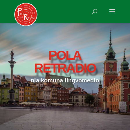
POLA
RETRADIO
nia komuna lingvomedio