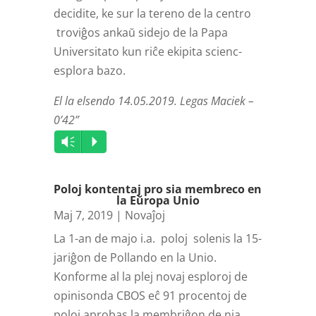
decidite, ke sur la tereno de la centro
troviĝos ankaŭ sidejo de la Papa
Universitato kun riĉe ekipita scienc-
esplora bazo.
El la elsendo 14.05.2019. Legas Maciek –
0’42”
Audio
Vm
P
Player
Poloj kontentaj pro sia membreco en
la Eŭropa Unio
Maj 7, 2019
|
Novaĵoj
La 1-an de majo i.a. poloj solenis la 15-
jariĝon de Pollando en la Unio.
Konforme al la plej novaj esploroj de
opinisonda CBOS eĉ 91 procentoj de
poloj aprobas la membriĝon de nia