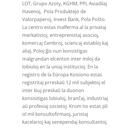
LOT, Grupo Azoty, KGHM, PPL Aviadilaj
Havenoj, Pola Produktejo de
Valorpaperoj, Invest Bank, Pola Poŝto.
La centro estas malferma al la privataj
merkatistoj, entreprenistaj asocioj,
komercaj ĉambroj, sciencaj establoj kaj
aliaj. Poloj ĝis nun konsistigas
malgrandan elcenton inter miloj da
lobiuloj en la uniaj institucioj. En la
registro de la Eŭropa Koisiono estas
registritaj prreskaŭ 12 mil subjektoj el
inter kiuj preskaŭ la duonon
konsisitigas lobiuloj, branĉaj, industriaj
aŭ profesiaj societoj. Krom tio estas pli
ol mil konsultofirmaoj, juristaj
kacelarioj kaj senependaj konsultantoj.