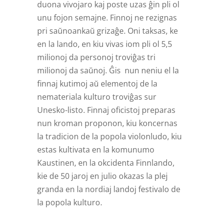
duona vivojaro kaj poste uzas ĝin pli ol
unu fojon semajne. Finnoj ne rezignas
pri saŭnoankaŭ grizaĝe. Oni taksas, ke
en la lando, en kiu vivas iom pli ol 5,5
milionoj da personoj troviĝas tri
milionoj da saŭnoj. Ĝis nun neniu el la
finnaj kutimoj aŭ elementoj de la
nemateriala kulturo troviĝas sur
Unesko-listo. Finnaj oficistoj preparas
nun kroman proponon, kiu koncernas
la tradicion de la popola violonludo, kiu
estas kultivata en la komunumo
Kaustinen, en la okcidenta Finnlando,
kie de 50 jaroj en julio okazas la plej
granda en la nordiaj landoj festivalo de
la popola kulturo.