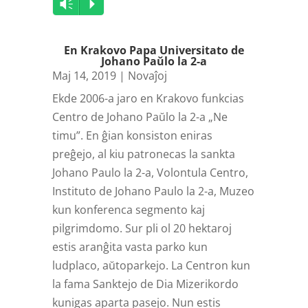
Audio
Vm
P
Player
En Krakovo Papa Universitato de
Johano Paŭlo la 2-a
Maj 14, 2019
|
Novaĵoj
Ekde 2006-a jaro en Krakovo funkcias
Centro de Johano Paŭlo la 2-a „Ne
timu”. En ĝian konsiston eniras
preĝejo, al kiu patronecas la sankta
Johano Paulo la 2-a, Volontula Centro,
Instituto de Johano Paulo la 2-a, Muzeo
kun konferenca segmento kaj
pilgrimdomo. Sur pli ol 20 hektaroj
estis aranĝita vasta parko kun
ludplaco, aŭtoparkejo. La Centron kun
la fama Sanktejo de Dia Mizerikordo
kunigas aparta pasejo. Nun estis