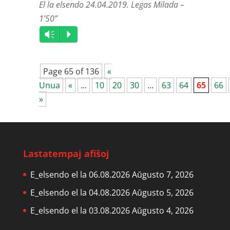
El la elsendo 24.04.2019. Legas Milada –
1’50”
Audio
Vm
P
Player
Page 65 of 136
«
Unua
«
...
10
20
30
...
63
64
65
66
»
Lastatempaj afiŝoj
E_elsendo el la 06.08.2026
Aŭgusto 7, 2026
E_elsendo el la 04.08.2026
Aŭgusto 5, 2026
E_elsendo el la 03.08.2026
Aŭgusto 4, 2026