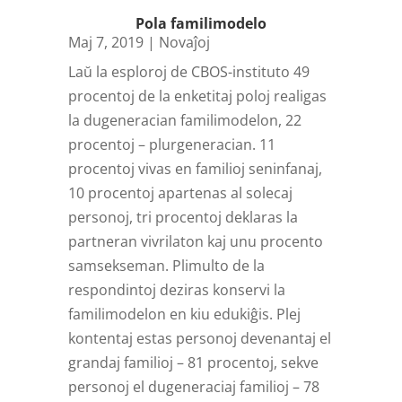
Pola familimodelo
Maj 7, 2019
|
Novaĵoj
Laŭ la esploroj de CBOS-instituto 49
procentoj de la enketitaj poloj realigas
la dugeneracian familimodelon, 22
procentoj – plurgeneracian. 11
procentoj vivas en familioj seninfanaj,
10 procentoj apartenas al solecaj
personoj, tri procentoj deklaras la
partneran vivrilaton kaj unu procento
samsekseman. Plimulto de la
respondintoj deziras konservi la
familimodelon en kiu edukiĝis. Plej
kontentaj estas personoj devenantaj el
grandaj familioj – 81 procentoj, sekve
personoj el dugeneraciaj familioj – 78