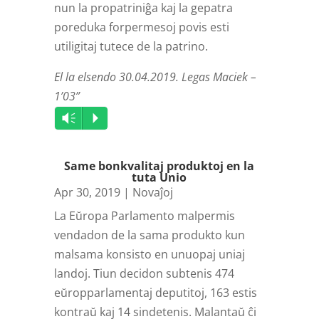
nun la propatriniĝa kaj la gepatra
poreduka forpermesoj povis esti
utiligitaj tutece de la patrino.
El la elsendo 30.04.2019. Legas Maciek –
1’03”
Audio
Vm
P
Player
Same bonkvalitaj produktoj en la
tuta Unio
Apr 30, 2019
|
Novaĵoj
La Eŭropa Parlamento malpermis
vendadon de la sama produkto kun
malsama konsisto en unuopaj uniaj
landoj. Tiun decidon subtenis 474
eŭropparlamentaj deputitoj, 163 estis
kontraŭ kaj 14 sindetenis. Malantaŭ ĉi