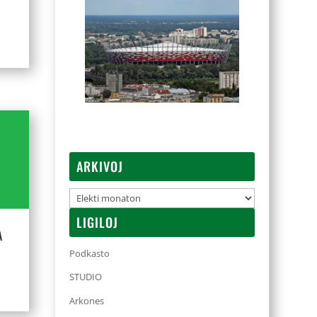
ARKIVOJ
Arkivoj
LIGILOJ
A
Podkasto
STUDIO
Arkones