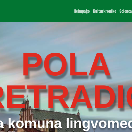
Hejmpaĝo
Kulturkroniko
Scienca
POLA
RETRADI
a komuna lingvome