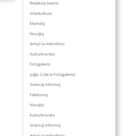
Redakcia teamo
Interkulture
Elsendoj
Novaĵoj
Antaŭ la mikrofono
Kulturkroniko
Fotogalerio
paĝo 2 (de la Fotogalerio)
Sciencaj informoj
Felietonoj
Novaĵoj
Kulturkroniko
Sciencaj informoj
Antaŭ la mikrofono