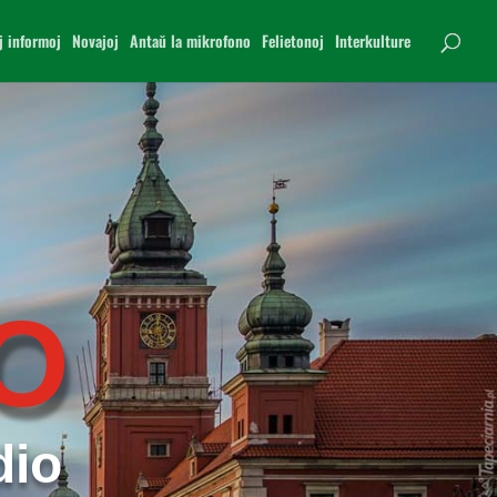
j informoj
Novajoj
Antaŭ la mikrofono
Felietonoj
Interkulture
O
dio