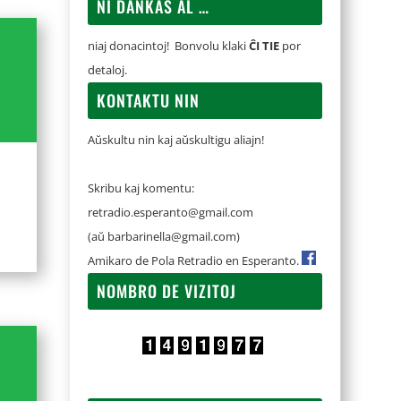
NI DANKAS AL …
niaj donacintoj! Bonvolu klaki
ĈI TIE
por
detaloj.
KONTAKTU NIN
Aŭskultu nin kaj aŭskultigu aliajn!
Skribu kaj komentu:
retradio.esperanto@gmail.com
(aŭ
barbarinella@gmail.com
)
Amikaro de Pola Retradio en Esperanto.
NOMBRO DE VIZITOJ