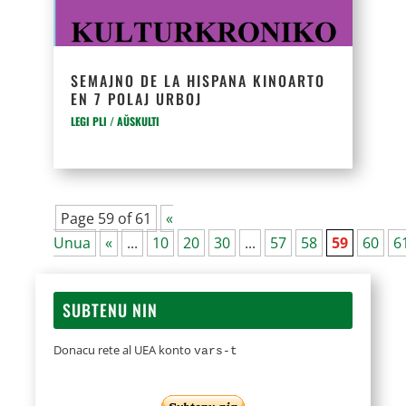
SEMAJNO DE LA HISPANA KINOARTO
EN 7 POLAJ URBOJ
LEGI PLI / AŬSKULTI
Page 59 of 61
«
Unua
«
...
10
20
30
...
57
58
59
60
6
SUBTENU NIN
Donacu rete al UEA konto
vars-t