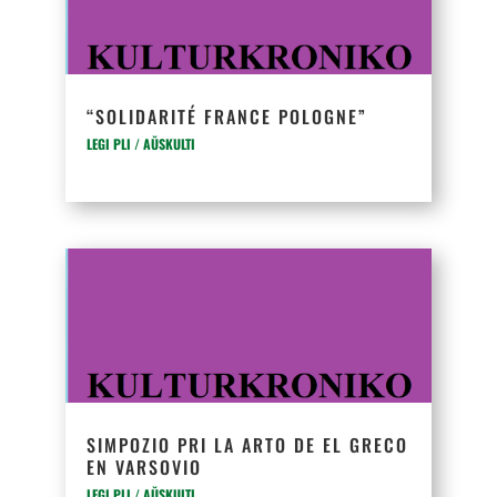
“SO­LI­DA­RI­TÉ FRAN­CE PO­LO­GNE”
LEGI PLI / AŬSKULTI
SIMPOZIO PRI LA ARTO DE EL GRECO
EN VARSOVIO
LEGI PLI / AŬSKULTI