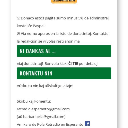
※ Donaco estos pagita sumo minus 5% de administraj
kostoj ĉe Paypal.
※ Via nomo aperos en la listo de donacintoj. Kontaktu
la redakcion se vi volas resti anonima
NI DANKAS AL …
niaj donacintoj! Bonvolu klaki
ĈI TIE
por detaloj.
KONTAKTU NIN
Aŭskultu nin kaj aŭskultigu aliajn!
Skribu kaj komentu:
retradio.esperanto@gmail.com
(aŭ
barbarinella@gmail.com
)
Amikaro de Pola Retradio en Esperanto.