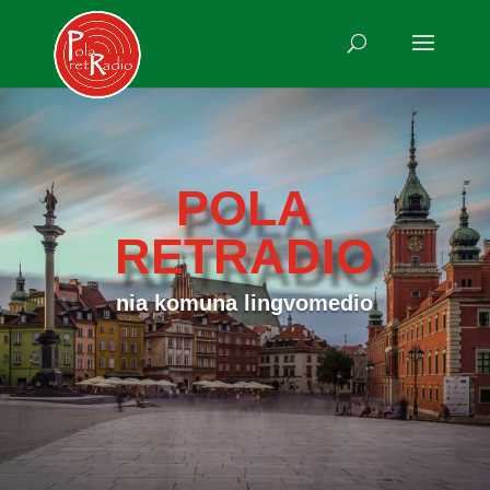
POLA
RETRADIO
nia komuna lingvomedio