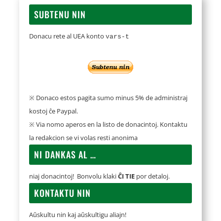
SUBTENU NIN
Donacu rete al UEA konto
vars-t
※ Donaco estos pagita sumo minus 5% de administraj
kostoj ĉe Paypal.
※ Via nomo aperos en la listo de donacintoj. Kontaktu
la redakcion se vi volas resti anonima
NI DANKAS AL …
niaj donacintoj! Bonvolu klaki
ĈI TIE
por detaloj.
KONTAKTU NIN
Aŭskultu nin kaj aŭskultigu aliajn!