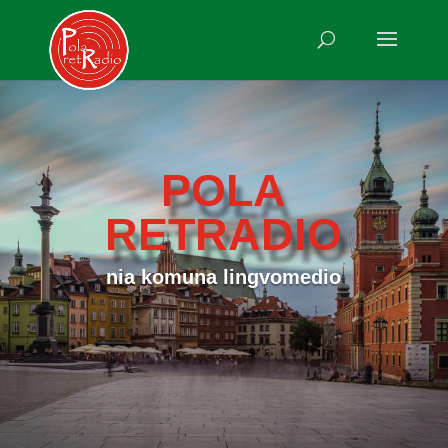
POLA
RETRADIO
nia komuna lingvomedio