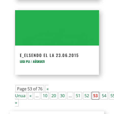
E_ELSENDO EL LA 23.06.2015
LEGI PLI / AŬSKULTI
Page 53 of 76
«
Unua
«
...
10
20
30
...
51
52
53
54
5
»