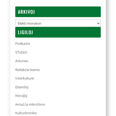
ARKIVOJ
Arkivoj
LIGILOJ
Podkasto
STUDIO
Arkones
Redakcia teamo
Interkulture
Elsendoj
Novaĵoj
Antaŭ la mikrofono
Kulturkroniko