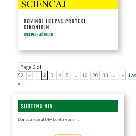
BOVINOJ HELPAS PROTEKI
CIKONIOJN
LEGI PLI / AŬSKULTI
Page 2 of
52
«
1
2
3
4
5
...
10
20
30
...
»
La
»
SUBTENU NIN
Donacu rete al UEA konto
vars-t