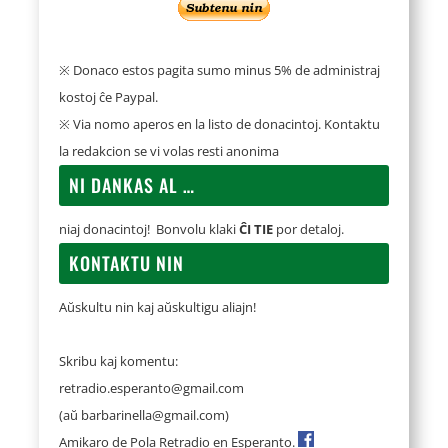
※ Donaco estos pagita sumo minus 5% de administraj
kostoj ĉe Paypal.
※ Via nomo aperos en la listo de donacintoj. Kontaktu
la redakcion se vi volas resti anonima
NI DANKAS AL …
niaj donacintoj! Bonvolu klaki
ĈI TIE
por detaloj.
KONTAKTU NIN
Aŭskultu nin kaj aŭskultigu aliajn!
Skribu kaj komentu:
retradio.esperanto@gmail.com
(aŭ
barbarinella@gmail.com
)
Amikaro de Pola Retradio en Esperanto.