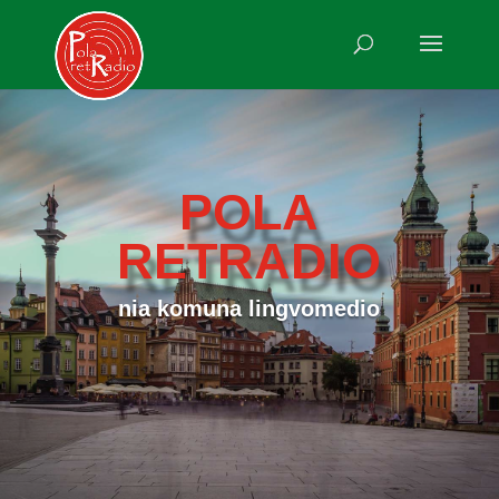
POLA
RETRADIO
nia komuna lingvomedio